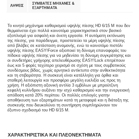
ΣΥΜΒΑΤΕΣ ΜΗΧΑΝΕΣ &
ΛΗΨΕΙΣ
ΕΞΑΡΤΗΜΑΤΑ
Το κινητό μηχάνημα καθαρισμού υψηλής πίεσης HD 6/15 M που δεν
θερμαίνεται έχει πολλά καινοτόμα χαρακτηριστικά στον βασικό
εξοπλισμό για ασφαλή και άνετη εργασία. Η αυτόματη εκτόνωση
της πίεσης, για παράδειγμα, προστατεύει τα μέρη υψηλής πίεσης
από βλάβες σε κατάσταση αναμονής, ενώ το καινοτόμο πιστόλι
υψηλής πίεσης EASY!Force αξιοποιεί τη δύναμη επαναφοράς του
πίδακα υψηλής πίεσης για να μηδενίσει τη δύναμη συγκράτησης και
οι συνδετήρες γρήγορης απελευθέρωσης EASY!Lock επιτρέπουν
έως και 5 φορές ταχύτερο χειρισμό σε σχέση με τους συμβατικούς
συνδέσμους βίδας, χωρίς αρνητικό αντίκτυπο στην ανθεκτικότητα
και τη στιβαρότητα. Η συσκευή είναι κατάλληλη για όρθια και
σταθερή λειτουργία και προσφέρει μεγάλη ευελιξία ως προς τη
χρήση. Η αξιόπιστη αξονική αντλία 3 εμβόλων με μπρούτζινη
κεφαλή κυλίνδρου αυξάνει την ισχύ καθαρισμού και την ενεργειακή
απόδοση κατά 20% περίπου. Οι πολλές επιλογές γιατην
αποθήκευση των εξαρτημάτων κατά τη μεταφορά και η διάταξη της
συσκευής που διευκολύνει τη συντήρηση συμπληρώνουν τον
έξυπνο σχεδιασμό του HD 6/15 M.
ΧΑΡΑΚΤΗΡΙΣΤΙΚΑ ΚΑΙ ΠΛΕΟΝΕΚΤΗΜΑΤΑ