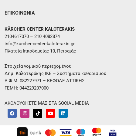
ΕΠΙΚΟΙΝΩΝΙΑ
KÄRCHER CENTER KALOTERAKIS
2104617070 – 210 4082874
info@karcher-center-kaloterakis.gr
Πλατεία Ιπποδαμείας 10, Πειραιάς
Στοιχεία νομικού περιεχομένου
Δημ. Καλοτεράκης ΙΚΕ – Συστήματα καθαρισμού
Α.Φ.Μ. 082227971 – ΚΕΦΟΔΕ ΑΤΤΙΚΗΣ
ΓΕΜΗ: 044229207000
ΑΚΟΛΟΥΘΗΣΤΕ ΜΑΣ ΣΤΑ SOCIAL MEDIA
F
I
T
Y
L
a
n
i
o
i
c
s
k
u
n
e
t
t
t
k
b
a
o
u
e
o
g
k
b
d