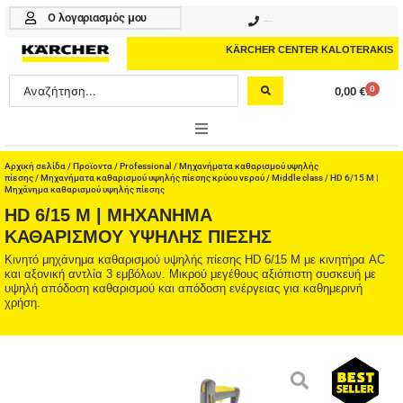
Μετάβαση
Ο λογαριασμός μου
210 4617070
στο
περιεχόμενο
KÄRCHER CENTER KALOTERAKIS
Search
0
0,00
€
Cart
...
ONLINE SHOP
Αρχική σελίδα
/
Προϊοντα
/
Professional
/
Μηχανήματα καθαρισμού υψηλής
πίεσης
/
Μηχανήματα καθαρισμού υψηλής πίεσης κρύου νερού
/
Middle class
/ HD 6/15 M |
Μηχάνημα καθαρισμού υψηλής πίεσης
HOME & GARDEN
HD 6/15 M | ΜΗΧΆΝΗΜΑ
ΚΑΘΑΡΙΣΜΟΎ ΥΨΗΛΉΣ ΠΊΕΣΗΣ
PROFESSIONAL
Κινητό μηχάνημα καθαρισμού υψηλής πίεσης HD 6/15 M με κινητήρα AC
και αξονική αντλία 3 εμβόλων. Μικρού μεγέθους αξιόπιστη συσκευή με
ΑΞΕΣΟΥΑΡ
υψηλή απόδοση καθαρισμού και απόδοση ενέργειας για καθημερινή
χρήση.
ΚΑΘΑΡΙΣΤΙΚΑ
ΥΠΗΡΕΣΙΕΣ-ΝΕΑ-ΛΥΣΕΙΣ