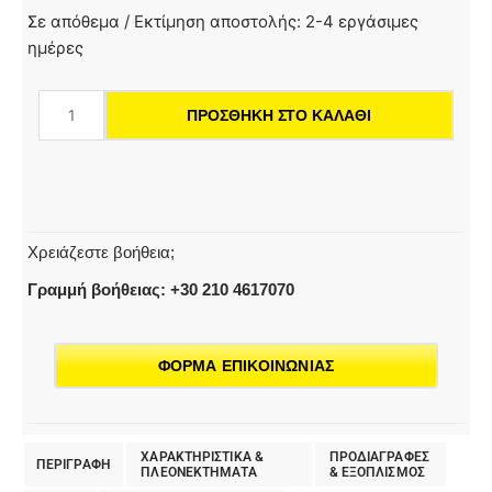
HD
Σε απόθεμα / Εκτίμηση αποστολής: 2-4 εργάσιμες
6/15
ημέρες
M
|
ΠΡΟΣΘΉΚΗ ΣΤΟ ΚΑΛΆΘΙ
Μηχάνημα
καθαρισμού
υψηλής
πίεσης
ποσότητα
Χρειάζεστε βοήθεια;
Γραμμή βοήθειας: +30 210 4617070
ΦΟΡΜΑ ΕΠΙΚΟΙΝΩΝΙΑΣ
ΧΑΡΑΚΤΗΡΙΣΤΙΚΑ &
ΠΡΟΔΙΑΓΡΑΦΕΣ
ΠΕΡΙΓΡΑΦΗ
ΠΛΕΟΝΕΚΤΗΜΑΤΑ
& EΞΟΠΛΙΣΜΟΣ