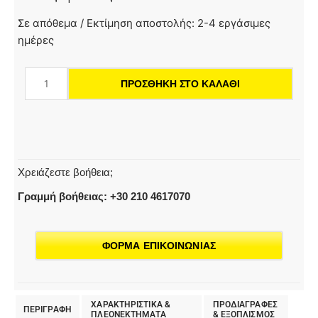
HDS
Σε απόθεμα / Εκτίμηση αποστολής: 2-4 εργάσιμες
5/13
ημέρες
U
|
ΠΡΟΣΘΉΚΗ ΣΤΟ ΚΑΛΆΘΙ
Μηχάνημα
καθαρισμού
υψηλής
πίεσης
ποσότητα
Χρειάζεστε βοήθεια;
Γραμμή βοήθειας: +30 210 4617070
ΦΟΡΜΑ ΕΠΙΚΟΙΝΩΝΙΑΣ
ΧΑΡΑΚΤΗΡΙΣΤΙΚΑ &
ΠΡΟΔΙΑΓΡΑΦΕΣ
ΠΕΡΙΓΡΑΦΗ
ΠΛΕΟΝΕΚΤΗΜΑΤΑ
& EΞΟΠΛΙΣΜΟΣ