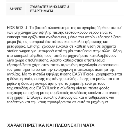
ΣΥΜΒΑΤΕΣ ΜΗΧΑΝΕΣ &
ΛΗΨΕΙΣ
ΕΞΑΡΤΗΜΑΤΑ
HDS 5/13 U: Tο βασικό πλεονέκτημα της κατηγορίας “όρθιου τύπου”
των μηχανημάτων υψηλής πίεσης ζεστού-κρύου νερού είναι το
concept του οριζόντιου σχεδιασμού, μέσω του οποίου εξασφαλίζεται
μικρό βάρος, compact διαστάσεις και ευκολία φόρτωσης και
μεταφοράς. Επίσης, χωρούν εύκολα σε κάθετη θέση σε οχήματα
station wagon για μεταφορά από τη μία τοποθεσία στην άλλη. Χάρη
στο compact μέγεθός τους, αυτά τα μηχανήματα καταλαμβάνουν
λίγο χώρο αποθήκευσης. Άριστο καθαριστικό αποτέλεσμα
εξασφαλίζεται χάρη στην πατενταρισμένη τεχνολογία ακροφυσίου,
τον φυσητήρα turbo και την ενισχυμένη αποτελεσματικότητα της
αντλίας. Με το πιστόλι υψηλής πίεσης EASY!Force, χρησιμοποιείται
η δύναμη ανάκρουσης της κάνης υψηλής πίεσης και μειώνεται στο
μηδέν η δύναμη συγκράτησης για το χειριστή, ενώ με τους
ταχυσυνδέσμους EASY!Lock η σύνδεση γίνεται πέντε φορές
ταχύτερη σε σχέση με τις συμβατικές συνδέσεις καιείναι πιο άνετη
στη χρήση. Επιλογές εύκολης λειτουργίας και αποθήκευσης για
τολάστιχο και την κάνη προσφέρονται σε αυτό το μηχάνημα.
ΧΑΡΑΚΤΗΡΙΣΤΙΚΑ ΚΑΙ ΠΛΕΟΝΕΚΤΗΜΑΤΑ