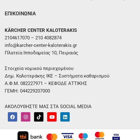
ΕΠΙΚΟΙΝΩΝΙΑ
KÄRCHER CENTER KALOTERAKIS
2104617070 – 210 4082874
info@karcher-center-kaloterakis.gr
Πλατεία Ιπποδαμείας 10, Πειραιάς
Στοιχεία νομικού περιεχομένου
Δημ. Καλοτεράκης ΙΚΕ – Συστήματα καθαρισμού
Α.Φ.Μ. 082227971 – ΚΕΦΟΔΕ ΑΤΤΙΚΗΣ
ΓΕΜΗ: 044229207000
ΑΚΟΛΟΥΘΗΣΤΕ ΜΑΣ ΣΤΑ SOCIAL MEDIA
F
I
T
Y
L
a
n
i
o
i
c
s
k
u
n
e
t
t
t
k
b
a
o
u
e
o
g
k
b
d