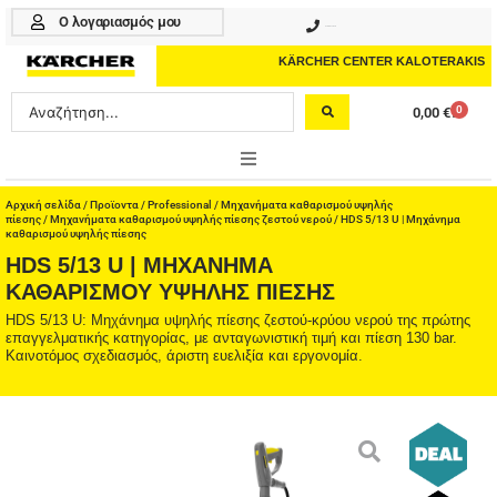
Μετάβαση
Ο λογαριασμός μου
210 4617070
στο
περιεχόμενο
KÄRCHER CENTER KALOTERAKIS
Search
0
0,00
€
Cart
...
ONLINE SHOP
Αρχική σελίδα
/
Προϊοντα
/
Professional
/
Μηχανήματα καθαρισμού υψηλής
πίεσης
/
Μηχανήματα καθαρισμού υψηλής πίεσης ζεστού νερού
/ HDS 5/13 U | Μηχάνημα
καθαρισμού υψηλής πίεσης
HOME & GARDEN
HDS 5/13 U | ΜΗΧΆΝΗΜΑ
ΚΑΘΑΡΙΣΜΟΎ ΥΨΗΛΉΣ ΠΊΕΣΗΣ
PROFESSIONAL
HDS 5/13 U: Μηχάνημα υψηλής πίεσης ζεστού-κρύου νερού της πρώτης
επαγγελματικής κατηγορίας, με ανταγωνιστική τιμή και πίεση 130 bar.
ΑΞΕΣΟΥΑΡ
Καινοτόμος σχεδιασμός, άριστη ευελιξία και εργονομία.
ΚΑΘΑΡΙΣΤΙΚΑ
ΥΠΗΡΕΣΙΕΣ-ΝΕΑ-ΛΥΣΕΙΣ