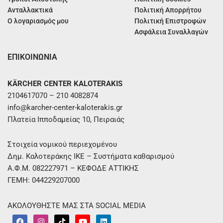
Ανταλλακτικά
Πολιτική Απορρήτου
Ο λογαριασμός μου
Πολιτική Επιστροφών
Ασφάλεια Συναλλαγών
ΕΠΙΚΟΙΝΩΝΙΑ
KÄRCHER CENTER KALOTERAKIS
2104617070 – 210 4082874
info@karcher-center-kaloterakis.gr
Πλατεία Ιπποδαμείας 10, Πειραιάς
Στοιχεία νομικού περιεχομένου
Δημ. Καλοτεράκης ΙΚΕ – Συστήματα καθαρισμού
Α.Φ.Μ. 082227971 – ΚΕΦΟΔΕ ΑΤΤΙΚΗΣ
ΓΕΜΗ: 044229207000
ΑΚΟΛΟΥΘΗΣΤΕ ΜΑΣ ΣΤΑ SOCIAL MEDIA
F
I
T
Y
L