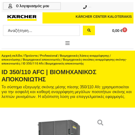
Μετάβαση
Ο λογαριασμός μου
210 4617070
στο
περιεχόμενο
KÄRCHER CENTER KALOTERAKIS
Search
0
0,00
€
Cart
...
ONLINE SHOP
Αρχική σελίδα
/
Προϊοντα
/
Professional
/
Βιομηχανικές λύσεις αναρρόφησης /
αποκονίωσης
/
Βιομηχανικοί αποκονιωτές
/
Βιομηχανικές σκούπες αναρρόφησης σκόνης-
αποκονιωτές
/ ID 350/110 Afc | Βιομηχανικός αποκονιωτής
HOME & GARDEN
ID 350/110 AFC | ΒΙΟΜΗΧΑΝΙΚΌΣ
ΑΠΟΚΟΝΙΩΤΉΣ
PROFESSIONAL
Το σύστημα εξαγωγής σκόνης μέσης πίεσης 350/110 Afc χρησιμοποιείται
για την ασφαλή και καθαρή αναρρόφηση μεγάλων ποσοτήτων σκόνης και
ΑΞΕΣΟΥΑΡ
λεπτών ρινισμάτων. Η αξιόπιστη λύση για επαγγελματικές εφαρμογές.
ΚΑΘΑΡΙΣΤΙΚΑ
ΥΠΗΡΕΣΙΕΣ-ΝΕΑ-ΛΥΣΕΙΣ