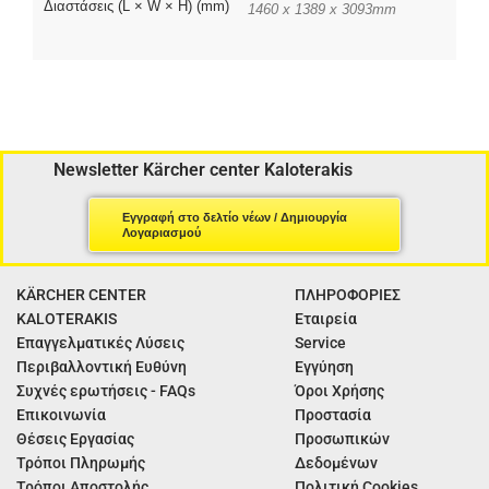
Διαστάσεις (L × W × H) (mm)
1460 x 1389 x 3093mm
Newsletter Kärcher center Kaloterakis
Εγγραφή στο δελτίο νέων / Δημιουργία
Λογαριασμού
KÄRCHER CENTER
ΠΛΗΡΟΦΟΡΙΕΣ
KALOTERAKIS
Εταιρεία
Επαγγελματικές Λύσεις
Service
Περιβαλλοντική Ευθύνη
Εγγύηση
Συχνές ερωτήσεις - FAQs
Όροι Χρήσης
Επικοινωνία
Προστασία
Θέσεις Εργασίας
Προσωπικών
Τρόποι Πληρωμής
Δεδομένων
Τρόποι Αποστολής
Πολιτική Cookies