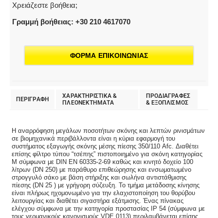
Χρειάζεστε βοήθεια;
Γραμμή βοήθειας: +30 210 4617070
ΦΟΡΜΑ ΕΠΙΚΟΙΝΩΝΙΑΣ
ΧΑΡΑΚΤΗΡΙΣΤΙΚΑ &
ΠΡΟΔΙΑΓΡΑΦΕΣ
ΠΕΡΙΓΡΑΦΗ
ΠΛΕΟΝΕΚΤΗΜΑΤΑ
& EΞΟΠΛΙΣΜΟΣ
Η αναρρόφηση μεγάλων ποσοτήτων σκόνης και λεπτών ρινισμάτων
σε βιομηχανικά περιβάλλοντα είναι η κύρια εφαρμογή του
συστήματος εξαγωγής σκόνης μέσης πίεσης 350/110 Afc. Διαθέτει
επίσης φίλτρο τύπου “τσέπης” πιστοποιημένο για σκόνη κατηγορίας
M σύμφωνα με DIN EN 60335-2-69 καθώς και κινητό δοχείο 100
λίτρων (DN 250) με παράθυρο επιθεώρησης και ενσωματωμένο
στρογγυλό σάκο με βάση στήριξης και σωλήνα αντιστάθμισης
πίεσης (DN 25 ) με γρήγορη σύζευξη. Το τμήμα μετάδοσης κίνησης
είναι πλήρως ηχομονωμένο για την ελαχιστοποίηση του θορύβου
λειτουργίας και διαθέτει σιγαστήρα εξάτμισης. Ένας πίνακας
ελέγχου σύμφωνα με την κατηγορία προστασίας IP 54 (σύμφωνα με
τους γερμανικούς κανονισμούς VDE 0113) περιλαμβάνεται επίσης