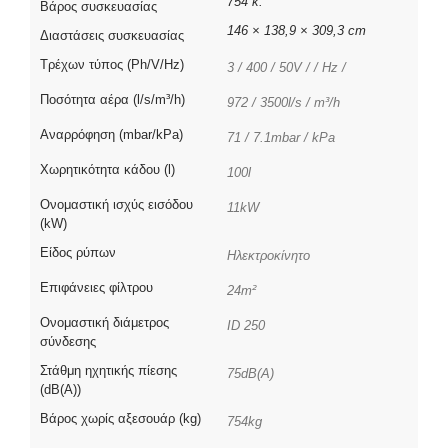
754 κ.
Βάρος συσκευασίας
146 × 138,9 × 309,3 cm
Διαστάσεις συσκευασίας
Τρέχων τύπος (Ph/V/Hz)
3 / 400 / 50V / / Hz /
Ποσότητα αέρα (l/s/m³/h)
972 / 3500l/s / m³/h
Αναρρόφηση (mbar/kPa)
71 / 7.1mbar / kPa
Χωρητικότητα κάδου (l)
100l
Ονομαστική ισχύς εισόδου
11kW
(kW)
Είδος ρύπων
Ηλεκτροκίνητο
Επιφάνειες φίλτρου
24m²
Ονομαστική διάμετρος
ID 250
σύνδεσης
Στάθμη ηχητικής πίεσης
75dB(A)
(dB(A))
Βάρος χωρίς αξεσουάρ (kg)
754kg