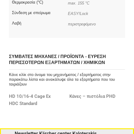
Θερμοκρασία (°C)
max. 155 °C
Σύνδεση με σπείρωμα
EASY!Lock
Λαβή
περιστρεφόμενο
ΣΥΜΒΑΤΈΣ ΜΗΧΑΝΈΣ / ΠΡΟΪΌΝΤΑ - ΕΎΡΕΣΗ
ΠΕΡΙΣΣΌΤΕΡΩΝ ΕΞΑΡΤΗΜΆΤΩΝ / ΧΗΜΙΚΏΝ
Κάνε κλίκ στο όνομα του μηχανήματος / εξαρτήματος στην
παρακάτω λίστα και ανακάλυψε όλα τα εξαρτήματα που του
ταιριάζουν
HD 10/16-4 Cage Ex
Κάνες – πιστόλια PHD
HDC Standard
Newsletter Kärcher center Kaloterakis