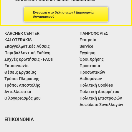
Εγγραφή στο δελτίο νέων / Δημιουργία
Λογαριασμού
KÄRCHER CENTER
ΠΛΗΡΟΦΟΡΙΕΣ
KALOTERAKIS
Εταιρεία
Επαγγελματικές Λύσεις
Service
Περιβαλλοντική Ευθύνη
Εγγύηση
Συχνές ερωτήσεις - FAQs
Όροι Χρήσης
Επικοινωνία
Προστασία
Θέσεις Εργασίας
Προσωπικών
Τρόποι Πληρωμής
Δεδομένων
Τρόποι Αποστολής
Πολιτική Cookies
Ανταλλακτικά
Πολιτική Απορρήτου
Ο λογαριασμός μου
Πολιτική Επιστροφών
Ασφάλεια Συναλλαγών
ΕΠΙΚΟΙΝΩΝΙΑ