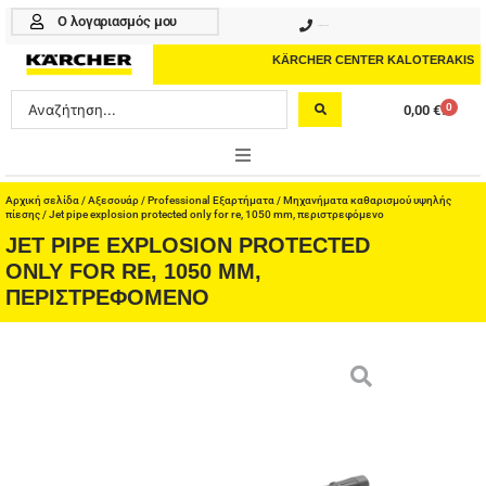
Μετάβαση
Ο λογαριασμός μου
210 4617070
στο
περιεχόμενο
KÄRCHER CENTER KALOTERAKIS
Search
0
0,00
€
Cart
...
ONLINE SHOP
Αρχική σελίδα
/
Αξεσουάρ
/
Professional Εξαρτήματα
/
Μηχανήματα καθαρισμού υψηλής
πίεσης
/ Jet pipe explosion protected only for re, 1050 mm, περιστρεφόμενο
JET PIPE EXPLOSION PROTECTED
HOME & GARDEN
ONLY FOR RE, 1050 MM,
ΠΕΡΙΣΤΡΕΦΌΜΕΝΟ
PROFESSIONAL
ΑΞΕΣΟΥΑΡ
ΚΑΘΑΡΙΣΤΙΚΑ
ΥΠΗΡΕΣΙΕΣ-ΝΕΑ-ΛΥΣΕΙΣ