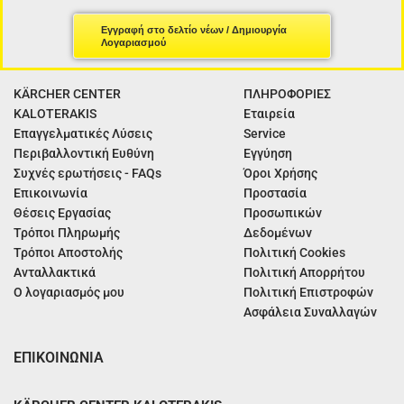
Εγγραφή στο δελτίο νέων / Δημιουργία
Λογαριασμού
KÄRCHER CENTER
ΠΛΗΡΟΦΟΡΙΕΣ
KALOTERAKIS
Εταιρεία
Επαγγελματικές Λύσεις
Service
Περιβαλλοντική Ευθύνη
Εγγύηση
Συχνές ερωτήσεις - FAQs
Όροι Χρήσης
Επικοινωνία
Προστασία
Θέσεις Εργασίας
Προσωπικών
Τρόποι Πληρωμής
Δεδομένων
Τρόποι Αποστολής
Πολιτική Cookies
Ανταλλακτικά
Πολιτική Απορρήτου
Ο λογαριασμός μου
Πολιτική Επιστροφών
Ασφάλεια Συναλλαγών
ΕΠΙΚΟΙΝΩΝΙΑ