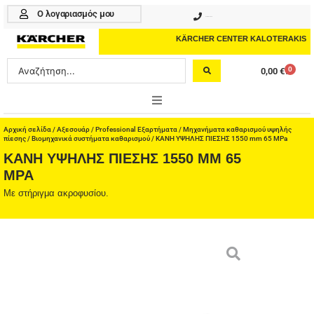
Μετάβαση
Ο λογαριασμός μου
210 4617070
στο
περιεχόμενο
KÄRCHER CENTER KALOTERAKIS
Search
0
0,00
€
Cart
...
ONLINE SHOP
Αρχική σελίδα
/
Αξεσουάρ
/
Professional Εξαρτήματα
/
Μηχανήματα καθαρισμού υψηλής
πίεσης
/
Βιομηχανικά συστήματα καθαρισμού
/ ΚΑΝΗ ΥΨΗΛΗΣ ΠΙΕΣΗΣ 1550 mm 65 MPa
ΚΑΝΗ ΥΨΗΛΗΣ ΠΙΕΣΗΣ 1550 MM 65
HOME & GARDEN
MPA
PROFESSIONAL
Με στήριγμα ακροφυσίου.
ΑΞΕΣΟΥΑΡ
ΚΑΘΑΡΙΣΤΙΚΑ
ΥΠΗΡΕΣΙΕΣ-ΝΕΑ-ΛΥΣΕΙΣ