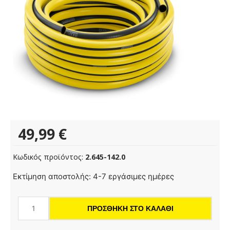
49,99
€
Κωδικός προϊόντος:
2.645-142.0
Λάστιχο
Εκτίμηση αποστολής: 4-7 εργάσιμες ημέρες
PrimoFlex®
3/4"
ΠΡΟΣΘΉΚΗ ΣΤΟ ΚΑΛΆΘΙ
-
25