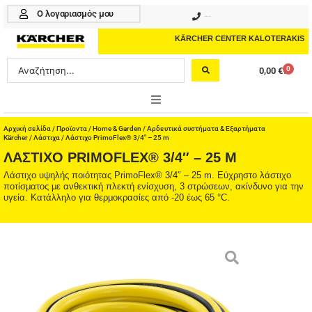
Μετάβαση
Ο λογαριασμός μου
210 4617070
στο
περιεχόμενο
KÄRCHER CENTER KALOTERAKIS
Search
0
0,00
€
Cart
...
ONLINE SHOP
Αρχική σελίδα
/
Προϊοντα
/
Home & Garden
/
Αρδευτικά συστήματα & Εξαρτήματα
Kärcher
/
Λάστιχα
/ Λάστιχο PrimoFlex® 3/4″ – 25 m
ΛΆΣΤΙΧΟ PRIMOFLEX® 3/4″ – 25 M
HOME & GARDEN
Λάστιχο υψηλής ποιότητας PrimoFlex® 3/4″ – 25 m. Εύχρηστο λάστιχο
ποτίσματος με ανθεκτική πλεκτή ενίσχυση, 3 στρώσεων, ακίνδυνο για την
PROFESSIONAL
υγεία. Κατάλληλο για θερμοκρασίες από -20 έως 65 °C.
ΑΞΕΣΟΥΑΡ
ΚΑΘΑΡΙΣΤΙΚΑ
ΥΠΗΡΕΣΙΕΣ-ΝΕΑ-ΛΥΣΕΙΣ