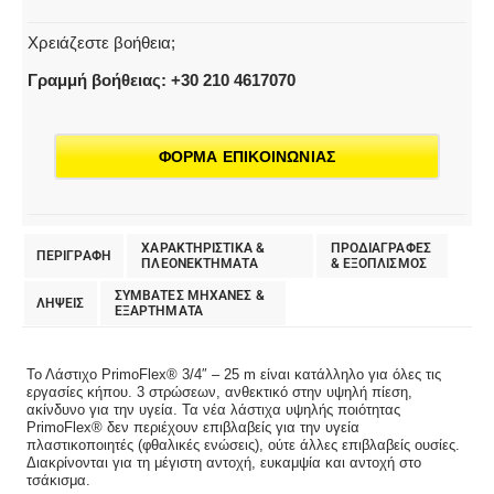
m
ποσότητα
Χρειάζεστε βοήθεια;
Γραμμή βοήθειας: +30 210 4617070
ΦΟΡΜΑ ΕΠΙΚΟΙΝΩΝΙΑΣ
ΧΑΡΑΚΤΗΡΙΣΤΙΚΑ &
ΠΡΟΔΙΑΓΡΑΦΕΣ
ΠΕΡΙΓΡΑΦΗ
ΠΛΕΟΝΕΚΤΗΜΑΤΑ
& EΞΟΠΛΙΣΜΟΣ
ΣΥΜΒΑΤΕΣ ΜΗΧΑΝΕΣ &
ΛΗΨΕΙΣ
ΕΞΑΡΤΗΜΑΤΑ
Το Λάστιχο PrimoFlex® 3/4″ – 25 m είναι κατάλληλο για όλες τις
εργασίες κήπου. 3 στρώσεων, ανθεκτικό στην υψηλή πίεση,
ακίνδυνο για την υγεία. Τα νέα λάστιχα υψηλής ποιότητας
PrimoFlex® δεν περιέχουν επιβλαβείς για την υγεία
πλαστικοποιητές (φθαλικές ενώσεις), ούτε άλλες επιβλαβείς ουσίες.
Διακρίνονται για τη μέγιστη αντοχή, ευκαμψία και αντοχή στο
τσάκισμα.