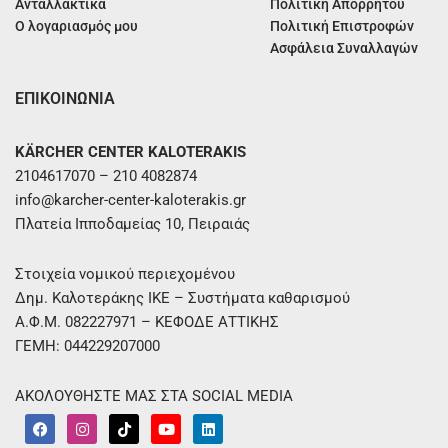
Ανταλλακτικά
Πολιτική Απορρήτου
Ο λογαριασμός μου
Πολιτική Επιστροφών
Ασφάλεια Συναλλαγών
ΕΠΙΚΟΙΝΩΝΙΑ
KÄRCHER CENTER KALOTERAKIS
2104617070 – 210 4082874
info@karcher-center-kaloterakis.gr
Πλατεία Ιπποδαμείας 10, Πειραιάς
Στοιχεία νομικού περιεχομένου
Δημ. Καλοτεράκης ΙΚΕ – Συστήματα καθαρισμού
Α.Φ.Μ. 082227971 – ΚΕΦΟΔΕ ΑΤΤΙΚΗΣ
ΓΕΜΗ: 044229207000
ΑΚΟΛΟΥΘΗΣΤΕ ΜΑΣ ΣΤΑ SOCIAL MEDIA
F
I
T
Y
L
a
n
i
o
i