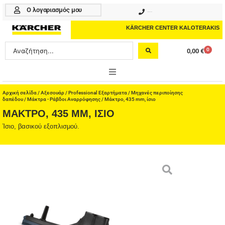
Μετάβαση
Ο λογαριασμός μου
210 4617070
στο
περιεχόμενο
KÄRCHER CENTER KALOTERAKIS
Search
0
0,00
€
Cart
...
ONLINE SHOP
Αρχική σελίδα
/
Αξεσουάρ
/
Professional Εξαρτήματα
/
Μηχανές περιποίησης
δαπέδου
/
Μάκτρα - Ράβδοι Αναρρόφησης
/ Μάκτρο, 435 mm, ίσιο
ΜΆΚΤΡΟ, 435 MM, ΊΣΙΟ
HOME & GARDEN
Ίσιο, βασικού εξοπλισμού.
PROFESSIONAL
ΑΞΕΣΟΥΑΡ
ΚΑΘΑΡΙΣΤΙΚΑ
ΥΠΗΡΕΣΙΕΣ-ΝΕΑ-ΛΥΣΕΙΣ