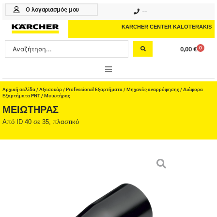
Μετάβαση
Ο λογαριασμός μου
210 4617070
στο
περιεχόμενο
KÄRCHER CENTER KALOTERAKIS
Search
0
0,00
€
Cart
...
ONLINE SHOP
Αρχική σελίδα
/
Αξεσουάρ
/
Professional Εξαρτήματα
/
Μηχανές αναρρόφησης
/
Διάφορα
Εξαρτήματα PNT
/ Μειωτήρας
ΜΕΙΩΤΉΡΑΣ
HOME & GARDEN
Από ID 40 σε 35, πλαστικό
PROFESSIONAL
ΑΞΕΣΟΥΑΡ
ΚΑΘΑΡΙΣΤΙΚΑ
ΥΠΗΡΕΣΙΕΣ-ΝΕΑ-ΛΥΣΕΙΣ