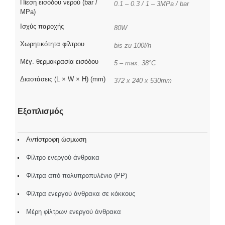
Πίεση εισόδου νερού (bar /
0.1 – 0.3 / 1 – 3MPa / bar
MPa)
Ισχύς παροχής
80W
Χωρητικότητα φίλτρου
bis zu 100l/h
Μέγ. θερμοκρασία εισόδου
5 – max. 38°C
Διαστάσεις (L × W × H) (mm)
372 x 240 x 530mm
Εξοπλισμός
Αντίστροφη ώσμωση
Φίλτρο ενεργού άνθρακα
Φίλτρα από πολυπροπυλένιο (PP)
Φίλτρα ενεργού άνθρακα σε κόκκους
Μέρη φίλτρων ενεργού άνθρακα