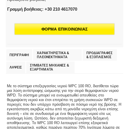
Γραμμή βοήθειας: +30 210 4617070
ΦΟΡΜΑ ΕΠΙΚΟΙΝΩΝΙΑΣ
ΧΑΡΑΚΤΗΡΙΣΤΙΚΑ &
ΠΡΟΔΙΑΓΡΑΦΕΣ
ΠΕΡΙΓΡΑΦΗ
ΠΛΕΟΝΕΚΤΗΜΑΤΑ
& EΞΟΠΛΙΣΜΟΣ
ΣΥΜΒΑΤΕΣ ΜΗΧΑΝΕΣ &
ΛΗΨΕΙΣ
ΕΞΑΡΤΗΜΑΤΑ
Με το σύστημα επεξεργασίας νερού WPC 100 RO, διατίθεται τώρα
μια λύση αντίστροφης ώσμωσης για την σειρά θερμοψυκτών νερού
WPD. Το σύστημα μπορεί να ενσωματωθεί απευθείας στο
θερμοψύκτη νερού και έτσι επιτρέπει τη χρήση συσκευών WPD σε
περιοχές που δεν υπάρχει πρόσβαση σε πόσιμο νερό της βρύσης. Η
εγκατάσταση ακριβώς κάτω από τη μονάδα νεροχύτη είναι επίσης
δυνατή – είτε σε συνδυασμό με ένα θερμοψύκτη νερού είτε ως
αυτόνομη λύση. Ωστόσο, δεν απαιτείται ξεχωριστή δεξαμενή
αποθήκευσης. Το WPC 100 RO λειτουργεί επίσης εξαιρετικά
αποτελεσματικά, καθώς παράγει περίπου 70% λιγότερα λύματα σε