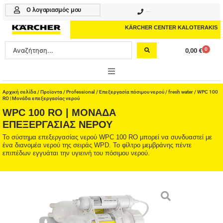
Μετάβαση
Ο λογαριασμός μου
210 4617070
στο
περιεχόμενο
KÄRCHER CENTER KALOTERAKIS
Search
0
0,00
€
Cart
...
ONLINE SHOP
Αρχική σελίδα
/
Προϊοντα
/
Professional
/
Επεξεργασία πόσιμου νερού
/
fresh water
/ WPC 100
RO | Μονάδα επεξεργασίας νερού
WPC 100 RO | ΜΟΝΆΔΑ
HOME & GARDEN
ΕΠΕΞΕΡΓΑΣΊΑΣ ΝΕΡΟΎ
PROFESSIONAL
Το σύστημα επεξεργασίας νερού WPC 100 RO μπορεί να συνδυαστεί με
ένα διανομέα νερού της σειράς WPD. Το φίλτρο μεμβράνης πέντε
επιπέδων εγγυάται την υγιεινή του πόσιμου νερού.
ΑΞΕΣΟΥΑΡ
ΚΑΘΑΡΙΣΤΙΚΑ
ΥΠΗΡΕΣΙΕΣ-ΝΕΑ-ΛΥΣΕΙΣ