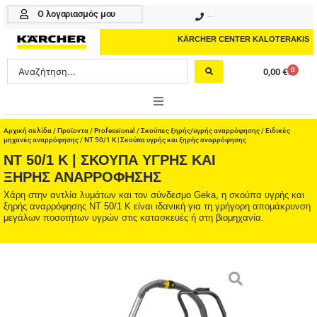
Μετάβαση
Ο λογαριασμός μου
210 4617070
στο
περιεχόμενο
KÄRCHER CENTER KALOTERAKIS
Search
0
0,00
€
Cart
...
ONLINE SHOP
Αρχική σελίδα
/
Προϊοντα
/
Professional
/
Σκούπες ξηρής/υγρής αναρρόφησης
/
Ειδικές
μηχανές αναρρόφησης
/ NT 50/1 K | Σκούπα υγρής και ξηρής αναρρόφησης
NT 50/1 K | ΣΚΟΎΠΑ ΥΓΡΉΣ ΚΑΙ
HOME & GARDEN
ΞΗΡΉΣ ΑΝΑΡΡΌΦΗΣΗΣ
PROFESSIONAL
Χάρη στην αντλία λυμάτων και τον σύνδεσμο Geka, η σκούπα υγρής και
ξηρής αναρρόφησης NT 50/1 K είναι ιδανική για τη γρήγορη απομάκρυνση
μεγάλων ποσοτήτων υγρών στις κατασκευές ή στη βιομηχανία.
ΑΞΕΣΟΥΑΡ
ΚΑΘΑΡΙΣΤΙΚΑ
ΥΠΗΡΕΣΙΕΣ-ΝΕΑ-ΛΥΣΕΙΣ