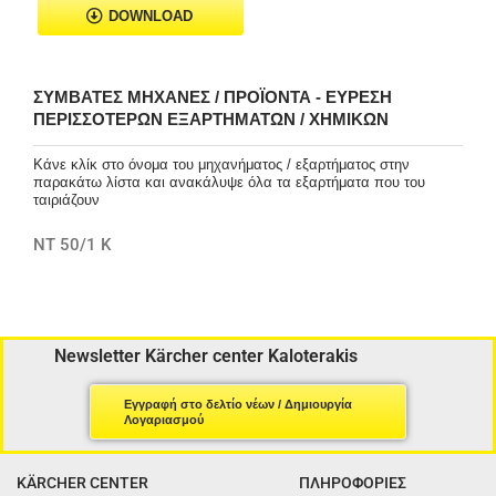
DOWNLOAD
ΣΥΜΒΑΤΈΣ ΜΗΧΑΝΈΣ / ΠΡΟΪΌΝΤΑ - ΕΎΡΕΣΗ
ΠΕΡΙΣΣΌΤΕΡΩΝ ΕΞΑΡΤΗΜΆΤΩΝ / ΧΗΜΙΚΏΝ
Κάνε κλίκ στο όνομα του μηχανήματος / εξαρτήματος στην
παρακάτω λίστα και ανακάλυψε όλα τα εξαρτήματα που του
ταιριάζουν
NT 50/1 K
Newsletter Kärcher center Kaloterakis
Εγγραφή στο δελτίο νέων / Δημιουργία
Λογαριασμού
KÄRCHER CENTER
ΠΛΗΡΟΦΟΡΙΕΣ