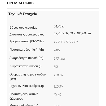
ΠΡΟΔΙΑΓΡΑΦΕΣ
Τεχνικά Στοιχεία
34,40 κ.
Βάρος συσκευασίας
59,70 × 39,70 × 104,80 cm
Διαστάσεις συσκευασίας
Τρέχων τύπος (Ph/V/Hz)
1 / 230 / 50V / Hz
Ποσότητα αέρα (l/s/m³/h)
74l/s
Αναρρόφηση (mbar/kPa)
273mbar
Χωρητικότητα κάδου (l)
50l
Ονομαστική ισχύς εισόδου
1200W
(kW)
Ισχύς αντλίας απόρριψης
1100W
Πρότυπη ονομαστική
ID 40
διάμετρος
Μήκος καλωδίου (m)