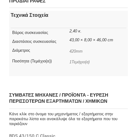
ΠΡΟΔΙΑΓΡΑΦΕΣ
Τεχνικά Στοιχεία
2,40 κ.
Βάρος συσκευασίας
43,00 × 8,00 × 46,00 cm
Διαστάσεις συσκευασίας
Διάμετρος
420mm
Ποσότητα (Τεμάχιο(α))
1Τεμάχιο(α)
ΣΥΜΒΑΤΈΣ ΜΗΧΑΝΈΣ / ΠΡΟΪΌΝΤΑ - ΕΎΡΕΣΗ
ΠΕΡΙΣΣΌΤΕΡΩΝ ΕΞΑΡΤΗΜΆΤΩΝ / ΧΗΜΙΚΏΝ
Κάνε κλίκ στο όνομα του μηχανήματος / εξαρτήματος στην
παρακάτω λίστα και ανακάλυψε όλα τα εξαρτήματα που του
ταιριάζουν
BDS 43/150 C Classic