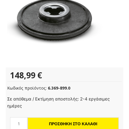
148,99
€
Κωδικός προϊόντος:
6.369-899.0
Οδηγός
Σε απόθεμα / Εκτίμηση αποστολής: 2-4 εργάσιμες
τσόχας,
ημέρες
420
mm
ΠΡΟΣΘΉΚΗ ΣΤΟ ΚΑΛΆΘΙ
ποσότητα