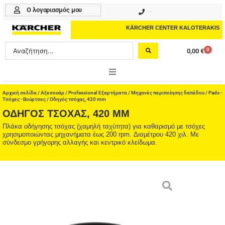
Μετάβαση
Ο λογαριασμός μου
210 4617070
στο
περιεχόμενο
KÄRCHER CENTER KALOTERAKIS
Search
0
0,00
€
Cart
...
ONLINE SHOP
Αρχική σελίδα
/
Αξεσουάρ
/
Professional Εξαρτήματα
/
Μηχανές περιποίησης δαπέδου
/
Pads -
Τσόχες - Βούρτσες
/ Οδηγός τσόχας, 420 mm
ΟΔΗΓΌΣ ΤΣΌΧΑΣ, 420 MM
HOME & GARDEN
Πλάκα οδήγησης τσόχας (χαμηλή ταχύτητα) για καθαρισμό με τσόχες
χρησιμοποιώντας μηχανήματα έως 200 rpm. Διαμέτρου 420 χιλ. Με
PROFESSIONAL
σύνδεσμο γρήγορης αλλαγής και κεντρικό κλείδωμα.
ΑΞΕΣΟΥΑΡ
ΚΑΘΑΡΙΣΤΙΚΑ
ΥΠΗΡΕΣΙΕΣ-ΝΕΑ-ΛΥΣΕΙΣ