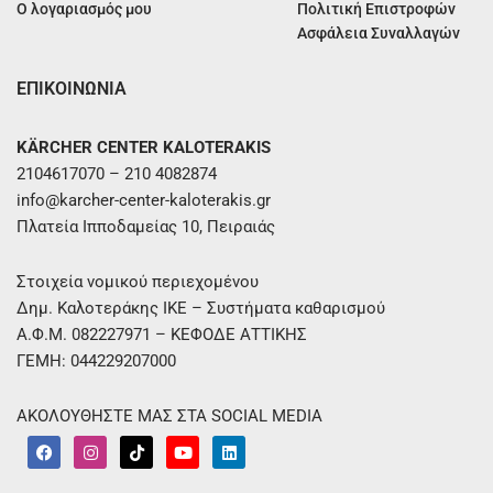
Ο λογαριασμός μου
Πολιτική Επιστροφών
Ασφάλεια Συναλλαγών
ΕΠΙΚΟΙΝΩΝΙΑ
KÄRCHER CENTER KALOTERAKIS
2104617070 – 210 4082874
info@karcher-center-kaloterakis.gr
Πλατεία Ιπποδαμείας 10, Πειραιάς
Στοιχεία νομικού περιεχομένου
Δημ. Καλοτεράκης ΙΚΕ – Συστήματα καθαρισμού
Α.Φ.Μ. 082227971 – ΚΕΦΟΔΕ ΑΤΤΙΚΗΣ
ΓΕΜΗ: 044229207000
ΑΚΟΛΟΥΘΗΣΤΕ ΜΑΣ ΣΤΑ SOCIAL MEDIA
F
I
T
Y
L
a
n
i
o
i
c
s
k
u
n
e
t
t
t
k