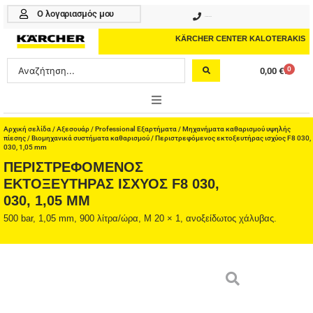
Μετάβαση
Ο λογαριασμός μου
210 4617070
στο
περιεχόμενο
KÄRCHER CENTER KALOTERAKIS
Search
0
0,00
€
Cart
...
ONLINE SHOP
Αρχική σελίδα
/
Αξεσουάρ
/
Professional Εξαρτήματα
/
Μηχανήματα καθαρισμού υψηλής
πίεσης
/
Βιομηχανικά συστήματα καθαρισμού
/ Περιστρεφόμενος εκτοξευτήρας ισχύος F8 030,
030, 1,05 mm
HOME & GARDEN
ΠΕΡΙΣΤΡΕΦΌΜΕΝΟΣ
ΕΚΤΟΞΕΥΤΉΡΑΣ ΙΣΧΎΟΣ F8 030,
PROFESSIONAL
030, 1,05 MM
500 bar, 1,05 mm, 900 λίτρα/ώρα, M 20 × 1, ανοξείδωτος χάλυβας.
ΑΞΕΣΟΥΑΡ
ΚΑΘΑΡΙΣΤΙΚΑ
ΥΠΗΡΕΣΙΕΣ-ΝΕΑ-ΛΥΣΕΙΣ