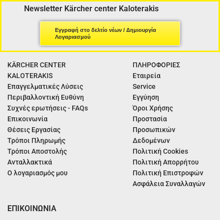
Newsletter Kärcher center Kaloterakis
Εγγραφή στο δελτίο νέων / Δημιουργία
Λογαριασμού
KÄRCHER CENTER
ΠΛΗΡΟΦΟΡΙΕΣ
KALOTERAKIS
Εταιρεία
Επαγγελματικές Λύσεις
Service
Περιβαλλοντική Ευθύνη
Εγγύηση
Συχνές ερωτήσεις - FAQs
Όροι Χρήσης
Επικοινωνία
Προστασία
Θέσεις Εργασίας
Προσωπικών
Τρόποι Πληρωμής
Δεδομένων
Τρόποι Αποστολής
Πολιτική Cookies
Ανταλλακτικά
Πολιτική Απορρήτου
Ο λογαριασμός μου
Πολιτική Επιστροφών
Ασφάλεια Συναλλαγών
ΕΠΙΚΟΙΝΩΝΙΑ