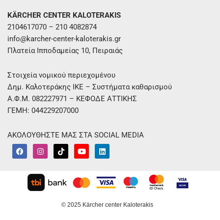
KÄRCHER CENTER KALOTERAKIS
2104617070 – 210 4082874
info@karcher-center-kaloterakis.gr
Πλατεία Ιπποδαμείας 10, Πειραιάς
Στοιχεία νομικού περιεχομένου
Δημ. Καλοτεράκης ΙΚΕ – Συστήματα καθαρισμού
Α.Φ.Μ. 082227971 – ΚΕΦΟΔΕ ΑΤΤΙΚΗΣ
ΓΕΜΗ: 044229207000
ΑΚΟΛΟΥΘΗΣΤΕ ΜΑΣ ΣΤΑ SOCIAL MEDIA
F
I
T
Y
L
a
n
i
o
i
c
s
k
u
n
e
t
t
t
k
b
a
o
u
e
o
g
k
b
d
o
r
e
i
k
a
n
m
© 2025 Kärcher center Kaloterakis