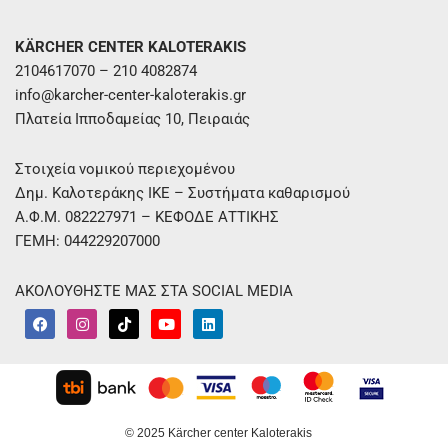
KÄRCHER CENTER KALOTERAKIS
2104617070 – 210 4082874
info@karcher-center-kaloterakis.gr
Πλατεία Ιπποδαμείας 10, Πειραιάς
Στοιχεία νομικού περιεχομένου
Δημ. Καλοτεράκης ΙΚΕ – Συστήματα καθαρισμού
Α.Φ.Μ. 082227971 – ΚΕΦΟΔΕ ΑΤΤΙΚΗΣ
ΓΕΜΗ: 044229207000
ΑΚΟΛΟΥΘΗΣΤΕ ΜΑΣ ΣΤΑ SOCIAL MEDIA
F
I
T
Y
L
a
n
i
o
i
c
s
k
u
n
e
t
t
t
k
b
a
o
u
e
o
g
k
b
d
o
r
e
i
k
a
n
m
© 2025 Kärcher center Kaloterakis