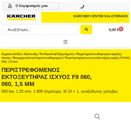
Μετάβαση
Ο λογαριασμός μου
210 4617070
στο
περιεχόμενο
KÄRCHER CENTER KALOTERAKIS
Search
0
0,00
€
Cart
...
ONLINE SHOP
Αρχική σελίδα
/
Αξεσουάρ
/
Professional Εξαρτήματα
/
Μηχανήματα καθαρισμού υψηλής
πίεσης
/
Βιομηχανικά συστήματα καθαρισμού
/ Περιστρεφόμενος εκτοξευτήρας ισχύος F9 060,
060, 1,5 mm
HOME & GARDEN
ΠΕΡΙΣΤΡΕΦΌΜΕΝΟΣ
ΕΚΤΟΞΕΥΤΉΡΑΣ ΙΣΧΎΟΣ F9 060,
PROFESSIONAL
060, 1,5 MM
500 bar, 1,50 mm, 1.800 λίτρα/ώρα, M 20 × 1, ανοξείδωτος χάλυβας.
ΑΞΕΣΟΥΑΡ
ΚΑΘΑΡΙΣΤΙΚΑ
ΥΠΗΡΕΣΙΕΣ-ΝΕΑ-ΛΥΣΕΙΣ