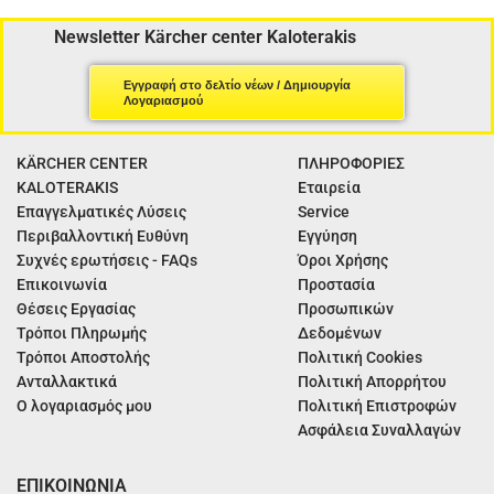
Newsletter Kärcher center Kaloterakis
Εγγραφή στο δελτίο νέων / Δημιουργία
Λογαριασμού
KÄRCHER CENTER
ΠΛΗΡΟΦΟΡΙΕΣ
KALOTERAKIS
Εταιρεία
Επαγγελματικές Λύσεις
Service
Περιβαλλοντική Ευθύνη
Εγγύηση
Συχνές ερωτήσεις - FAQs
Όροι Χρήσης
Επικοινωνία
Προστασία
Θέσεις Εργασίας
Προσωπικών
Τρόποι Πληρωμής
Δεδομένων
Τρόποι Αποστολής
Πολιτική Cookies
Ανταλλακτικά
Πολιτική Απορρήτου
Ο λογαριασμός μου
Πολιτική Επιστροφών
Ασφάλεια Συναλλαγών
ΕΠΙΚΟΙΝΩΝΙΑ