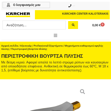
Μετάβαση
Ο λογαριασμός μου
210 4617070
στο
περιεχόμενο
KÄRCHER CENTER KALOTERAKIS
Search
0
0,00
€
Cart
...
ONLINE SHOP
Αρχική σελίδα
/
Αξεσουάρ
/
Professional Εξαρτήματα
/
Μηχανήματα καθαρισμού υψηλής
πίεσης
/ Περιστροφική βούρτσα πλύσης
ΠΕΡΙΣΤΡΟΦΙΚΉ ΒΟΎΡΤΣΑ ΠΛΎΣΗΣ
HOME & GARDEN
Με δέσμη νερού. Αφαιρεί απαλά το λεπτό στρώμα ρύπων και καυσαερίων
από οποιαδήποτε επιφάνεια. Ανθεκτική σε θερμοκρασία έως 60°C, M 18 x
PROFESSIONAL
1,5, (επίθεμα βούρτσας με δυνατότητα αντικατάστασης).
ΑΞΕΣΟΥΑΡ
ΚΑΘΑΡΙΣΤΙΚΑ
ΥΠΗΡΕΣΙΕΣ-ΝΕΑ-ΛΥΣΕΙΣ