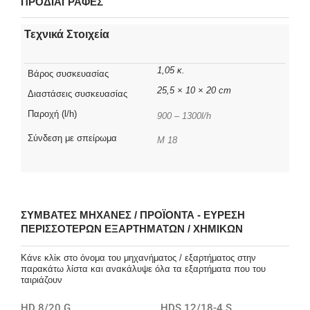
ΠΡΟΔΙΑΓΡΑΦΕΣ
Τεχνικά Στοιχεία
1,05 κ.
Βάρος συσκευασίας
25,5 × 10 × 20 cm
Διαστάσεις συσκευασίας
Παροχή (l/h)
900 – 1300l/h
Σύνδεση με σπείρωμα
M 18
ΣΥΜΒΑΤΈΣ ΜΗΧΑΝΈΣ / ΠΡΟΪΌΝΤΑ - ΕΎΡΕΣΗ
ΠΕΡΙΣΣΌΤΕΡΩΝ ΕΞΑΡΤΗΜΆΤΩΝ / ΧΗΜΙΚΏΝ
Κάνε κλίκ στο όνομα του μηχανήματος / εξαρτήματος στην
παρακάτω λίστα και ανακάλυψε όλα τα εξαρτήματα που του
ταιριάζουν
HD 8/20 G
HDS 12/18-4 S