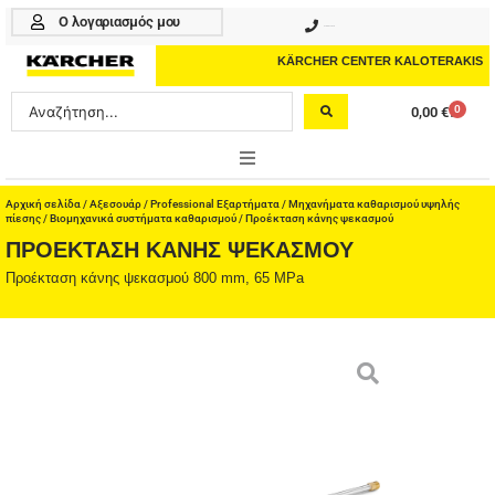
Μετάβαση
Ο λογαριασμός μου
210 4617070
στο
περιεχόμενο
KÄRCHER CENTER KALOTERAKIS
Search
0
0,00
€
Cart
...
ONLINE SHOP
Αρχική σελίδα
/
Αξεσουάρ
/
Professional Εξαρτήματα
/
Μηχανήματα καθαρισμού υψηλής
πίεσης
/
Βιομηχανικά συστήματα καθαρισμού
/ Προέκταση κάνης ψεκασμού
ΠΡΟΈΚΤΑΣΗ ΚΆΝΗΣ ΨΕΚΑΣΜΟΎ
HOME & GARDEN
Προέκταση κάνης ψεκασμού 800 mm, 65 MPa
PROFESSIONAL
ΑΞΕΣΟΥΑΡ
ΚΑΘΑΡΙΣΤΙΚΑ
ΥΠΗΡΕΣΙΕΣ-ΝΕΑ-ΛΥΣΕΙΣ