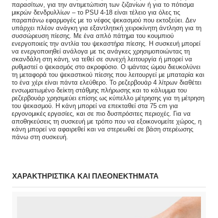
παρασίτων, για την αντιμετώπιση των ζιζανίων ή για το πότισμα
μικρών δενδρυλλίων – το PSU 4-18 είναι τέλειο για όλες τις
παραπάνω εφαρμογές με το νέφος ψεκασμού που εκτοξεύει. Δεν
υπάρχει πλέον ανάγκη για εξαντλητική χειροκίνητη άντληση για τη
συσσώρευση πίεσης. Με ένα απλό πάτημα του κουμπιού
ενεργοποιείς την αντλία του ψεκαστήρα πίεσης. Η συσκευή μπορεί
να ενεργοποιηθεί ανάλογα με τις ανάγκες χρησιμοποιώντας τη
σκανδάλη στη κάνη, να τεθεί σε συνεχή λειτουργία ή μπορεί να
ρυθμιστεί ο ψεκασμός στο ακροφύσιο. Ο ιμάντας ώμου διευκολύνει
τη μεταφορά του ψεκαστικού πίεσης που λειτουργεί με μπαταρία και
το ένα χέρι είναι πάντα ελεύθερο. Το ρεζερβουάρ 4 λίτρων διαθέτει
ενσωματωμένο δείκτη στάθμης πλήρωσης και το κάλυμμα του
ρεζερβουάρ χρησιμεύει επίσης ως κύπελλο μέτρησης για τη μέτρηση
του ψεκασμού. Η κάνη μπορεί να επεκταθεί στα 75 cm για
εργονομικές εργασίες, και σε πιο δυσπρόσιτες περιοχές. Για να
αποθηκεύσεις τη συσκευή με τρόπο που να εξοικονομείτε χώρος, η
κάνη μπορεί να αφαιρεθεί και να στερεωθεί σε βάση στερέωσης
πάνω στη συσκευή.
ΧΑΡΑΚΤΗΡΙΣΤΙΚΑ ΚΑΙ ΠΛΕΟΝΕΚΤΗΜΑΤΑ