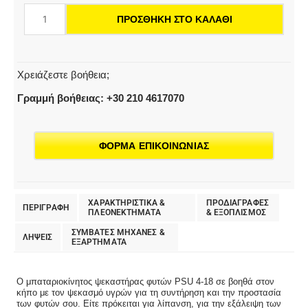
18
ΠΡΟΣΘΉΚΗ ΣΤΟ ΚΑΛΆΘΙ
|
Ψεκαστικό
πίεσης
ποσότητα
Χρειάζεστε βοήθεια;
Γραμμή βοήθειας: +30 210 4617070
ΦΟΡΜΑ ΕΠΙΚΟΙΝΩΝΙΑΣ
ΧΑΡΑΚΤΗΡΙΣΤΙΚΑ &
ΠΡΟΔΙΑΓΡΑΦΕΣ
ΠΕΡΙΓΡΑΦΗ
ΠΛΕΟΝΕΚΤΗΜΑΤΑ
& EΞΟΠΛΙΣΜΟΣ
ΣΥΜΒΑΤΕΣ ΜΗΧΑΝΕΣ &
ΛΗΨΕΙΣ
ΕΞΑΡΤΗΜΑΤΑ
Ο μπαταριοκίνητος ψεκαστήρας φυτών PSU 4-18 σε βοηθά στον
κήπο με τον ψεκασμό υγρών για τη συντήρηση και την προστασία
των φυτών σου. Είτε πρόκειται για λίπανση, για την εξάλειψη των