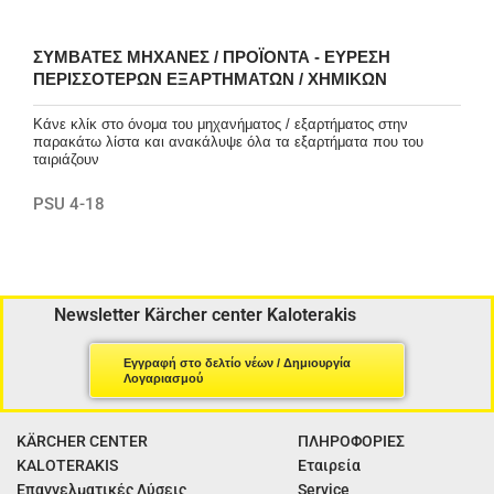
ΣΥΜΒΑΤΈΣ ΜΗΧΑΝΈΣ / ΠΡΟΪΌΝΤΑ - ΕΎΡΕΣΗ
ΠΕΡΙΣΣΌΤΕΡΩΝ ΕΞΑΡΤΗΜΆΤΩΝ / ΧΗΜΙΚΏΝ
Κάνε κλίκ στο όνομα του μηχανήματος / εξαρτήματος στην
παρακάτω λίστα και ανακάλυψε όλα τα εξαρτήματα που του
ταιριάζουν
PSU 4-18
Newsletter Kärcher center Kaloterakis
Εγγραφή στο δελτίο νέων / Δημιουργία
Λογαριασμού
KÄRCHER CENTER
ΠΛΗΡΟΦΟΡΙΕΣ
KALOTERAKIS
Εταιρεία
Επαγγελματικές Λύσεις
Service