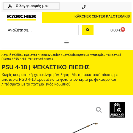
Μετάβαση
Ο λογαριασμός μου
210 4617070
στο
περιεχόμενο
KÄRCHER CENTER KALOTERAKIS
Search
0
0,00
€
Cart
...
ONLINE SHOP
Αρχική σελίδα
/
Προϊοντα
/
Home & Garden
/
Εργαλεία Κήπου με Μπαταρία
/
Ψεκαστικό
Πίεσης
/ PSU 4-18 | Ψεκαστικό πίεσης
PSU 4-18 | ΨΕΚΑΣΤΙΚΌ ΠΊΕΣΗΣ
HOME & GARDEN
Χωρίς κουραστική χειροκίνητη άντληση. Με το ψεκαστικό πίεσης με
μπαταρία PSU 4-18 φροντίζεις τα φυτά στον κήπο με ψεκασμό και
PROFESSIONAL
λιπάσματα με το πάτημα ενός κουμπιού.
ΑΞΕΣΟΥΑΡ
ΚΑΘΑΡΙΣΤΙΚΑ
ΥΠΗΡΕΣΙΕΣ-ΝΕΑ-ΛΥΣΕΙΣ