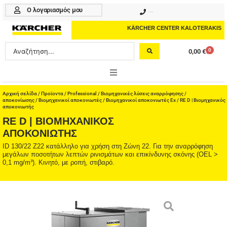
Μετάβαση
Ο λογαριασμός μου
210 4617070
στο
περιεχόμενο
KÄRCHER CENTER KALOTERAKIS
Search
0
0,00
€
Cart
...
ONLINE SHOP
Αρχική σελίδα
/
Προϊοντα
/
Professional
/
Βιομηχανικές λύσεις αναρρόφησης /
αποκονίωσης
/
Βιομηχανικοί αποκονιωτές
/
Βιομηχανικοί αποκονιωτές Ex
/ RE D | Βιομηχανικός
αποκονιωτής
HOME & GARDEN
RE D | ΒΙΟΜΗΧΑΝΙΚΌΣ
ΑΠΟΚΟΝΙΩΤΉΣ
PROFESSIONAL
ID 130/22 Z22 κατάλληλο για χρήση στη Ζώνη 22. Για την αναρρόφηση
μεγάλων ποσοτήτων λεπτών ρινισμάτων και επικίνδυνης σκόνης (OEL >
ΑΞΕΣΟΥΑΡ
0,1 mg/m³). Κινητό, με ροπή, στιβαρό.
ΚΑΘΑΡΙΣΤΙΚΑ
ΥΠΗΡΕΣΙΕΣ-ΝΕΑ-ΛΥΣΕΙΣ