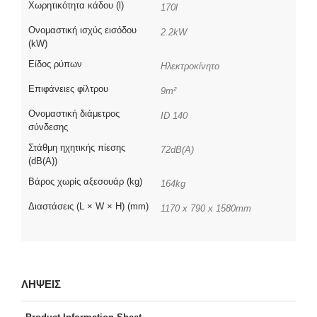
Χωρητικότητα κάδου (l)
170l
Ονομαστική ισχύς εισόδου
2.2kW
(kW)
Είδος ρύπων
Ηλεκτροκίνητο
Επιφάνειες φίλτρου
9m²
Ονομαστική διάμετρος
ID 140
σύνδεσης
Στάθμη ηχητικής πίεσης
72dB(A)
(dB(A))
Βάρος χωρίς αξεσουάρ (kg)
164kg
Διαστάσεις (L × W × H) (mm)
1170 x 790 x 1580mm
ΛΗΨΕΙΣ