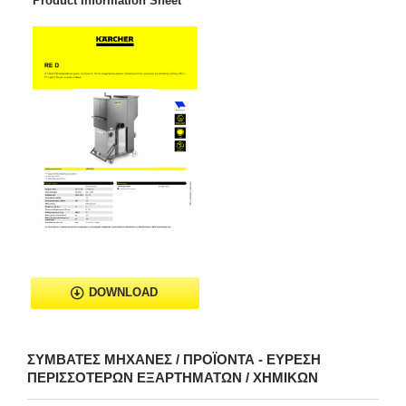
Product Information Sheet
DOWNLOAD
ΣΥΜΒΑΤΈΣ ΜΗΧΑΝΈΣ / ΠΡΟΪΌΝΤΑ - ΕΎΡΕΣΗ
ΠΕΡΙΣΣΌΤΕΡΩΝ ΕΞΑΡΤΗΜΆΤΩΝ / ΧΗΜΙΚΏΝ