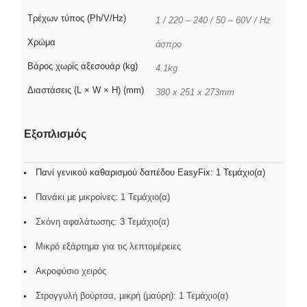
Τρέχων τύπος (Ph/V/Hz)
1 / 220 – 240 / 50 – 60V / Hz
Χρώμα
άσπρο
Βάρος χωρίς αξεσουάρ (kg)
4.1kg
Διαστάσεις (L × W × H) (mm)
380 x 251 x 273mm
Εξοπλισμός
Πανί γενικού καθαρισμού δαπέδου EasyFix: 1 Τεμάχιο(α)
Πανάκι με μικροίνες: 1 Τεμάχιο(α)
Σκόνη αφαλάτωσης: 3 Τεμάχιο(α)
Μικρό εξάρτημα για τις λεπτομέρειες
Ακροφύσιο χειρός
Στρογγυλή βούρτσα, μικρή (μαύρη): 1 Τεμάχιο(α)