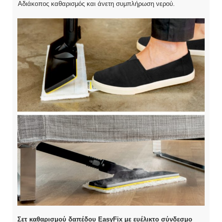
Αδιάκοπος καθαρισμός και άνετη συμπλήρωση νερού.
Σετ καθαρισμού δαπέδου EasyFix με ευέλικτο σύνδεσμο