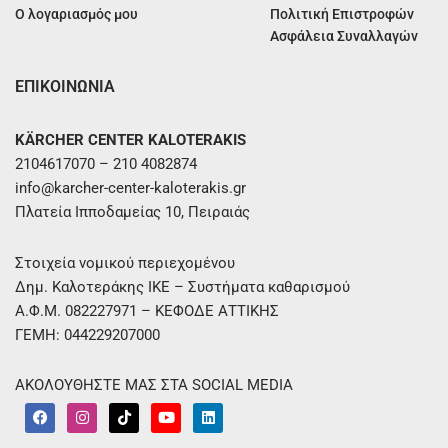
Ο λογαριασμός μου
Πολιτική Επιστροφών
Ασφάλεια Συναλλαγών
ΕΠΙΚΟΙΝΩΝΙΑ
KÄRCHER CENTER KALOTERAKIS
2104617070 – 210 4082874
info@karcher-center-kaloterakis.gr
Πλατεία Ιπποδαμείας 10, Πειραιάς
Στοιχεία νομικού περιεχομένου
Δημ. Καλοτεράκης ΙΚΕ – Συστήματα καθαρισμού
Α.Φ.Μ. 082227971 – ΚΕΦΟΔΕ ΑΤΤΙΚΗΣ
ΓΕΜΗ: 044229207000
ΑΚΟΛΟΥΘΗΣΤΕ ΜΑΣ ΣΤΑ SOCIAL MEDIA
F
I
T
Y
L
a
n
i
o
i
c
s
k
u
n