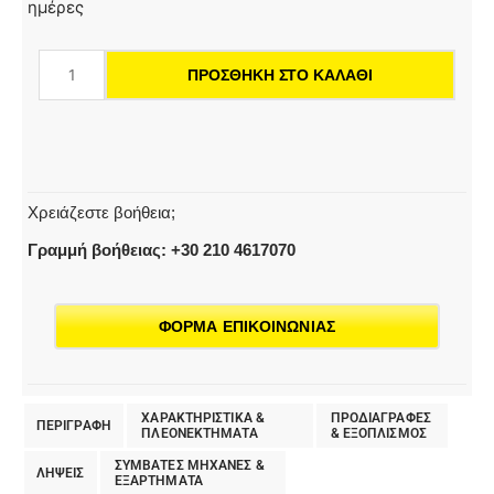
4
ημέρες
EasyFix
|
ΠΡΟΣΘΉΚΗ ΣΤΟ ΚΑΛΆΘΙ
Ατμοκαθαριστής
ποσότητα
Χρειάζεστε βοήθεια;
Γραμμή βοήθειας: +30 210 4617070
ΦΟΡΜΑ ΕΠΙΚΟΙΝΩΝΙΑΣ
ΧΑΡΑΚΤΗΡΙΣΤΙΚΑ &
ΠΡΟΔΙΑΓΡΑΦΕΣ
ΠΕΡΙΓΡΑΦΗ
ΠΛΕΟΝΕΚΤΗΜΑΤΑ
& EΞΟΠΛΙΣΜΟΣ
ΣΥΜΒΑΤΕΣ ΜΗΧΑΝΕΣ &
ΛΗΨΕΙΣ
ΕΞΑΡΤΗΜΑΤΑ