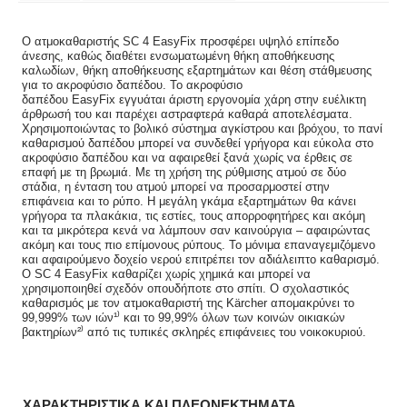
Ο ατμοκαθαριστής SC 4
EasyFix
προσφέρει υψηλό επίπεδο
άνεσης, καθώς διαθέτει ενσωματωμένη θήκη αποθήκευσης
καλωδίων, θήκη αποθήκευσης εξαρτημάτων και θέση στάθμευσης
για το ακροφύσιο δαπέδου. Το ακροφύσιο
δαπέδου
EasyFix
εγγυάται άριστη εργονομία χάρη στην ευέλικτη
άρθρωσή του και παρέχει αστραφτερά καθαρά αποτελέσματα.
Χρησιμοποιώντας το βολικό σύστημα αγκίστρου και βρόχου, το πανί
καθαρισμού δαπέδου μπορεί να συνδεθεί γρήγορα και εύκολα στο
ακροφύσιο δαπέδου και να αφαιρεθεί ξανά χωρίς να έρθεις σε
επαφή με τη βρωμιά. Με τη χρήση της ρύθμισης ατμού σε δύο
στάδια, η ένταση του ατμού μπορεί να προσαρμοστεί στην
επιφάνεια και το ρύπο. Η μεγάλη γκάμα εξαρτημάτων θα κάνει
γρήγορα τα πλακάκια, τις εστίες, τους απορροφητήρες και ακόμη
και τα μικρότερα κενά να λάμπουν σαν καινούργια – αφαιρώντας
ακόμη και τους πιο επίμονους ρύπους. Το μόνιμα επαναγεμιζόμενο
και αφαιρούμενο δοχείο νερού επιτρέπει τον αδιάλειπτο καθαρισμό.
Ο SC 4
EasyFix
καθαρίζει χωρίς χημικά και μπορεί να
χρησιμοποιηθεί σχεδόν οπουδήποτε στο σπίτι. Ο σχολαστικός
καθαρισμός με τον ατμοκαθαριστή της Kärcher απομακρύνει το
99,999% των ιών¹⁾ και το 99,99% όλων των κοινών οικιακών
βακτηρίων²⁾ από τις τυπικές σκληρές επιφάνειες του νοικοκυριού.
ΧΑΡΑΚΤΗΡΙΣΤΙΚΑ ΚΑΙ ΠΛΕΟΝΕΚΤΗΜΑΤΑ