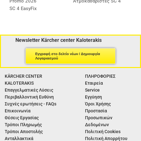
Promo 2026
Ατμοκαθαριστές SC 4
SC 4 EasyFix
Newsletter Kärcher center Kaloterakis
Εγγραφή στο δελτίο νέων / Δημιουργία
Λογαριασμού
KÄRCHER CENTER
ΠΛΗΡΟΦΟΡΙΕΣ
KALOTERAKIS
Εταιρεία
Επαγγελματικές Λύσεις
Service
Περιβαλλοντική Ευθύνη
Εγγύηση
Συχνές ερωτήσεις - FAQs
Όροι Χρήσης
Επικοινωνία
Προστασία
Θέσεις Εργασίας
Προσωπικών
Τρόποι Πληρωμής
Δεδομένων
Τρόποι Αποστολής
Πολιτική Cookies
Ανταλλακτικά
Πολιτική Απορρήτου