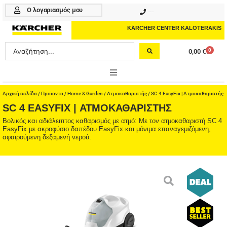
Μετάβαση
Ο λογαριασμός μου
210 4617070
στο
περιεχόμενο
KÄRCHER CENTER KALOTERAKIS
Search
0
0,00
€
Cart
...
ONLINE SHOP
Αρχική σελίδα
/
Προϊοντα
/
Home & Garden
/
Ατμοκαθαριστής
/ SC 4 EasyFix | Ατμοκαθαριστής
SC 4 EASYFIX | ΑΤΜΟΚΑΘΑΡΙΣΤΉΣ
HOME & GARDEN
Βολικός και αδιάλειπτος καθαρισμός με ατμό: Με τον ατμοκαθαριστή SC 4
EasyFix με ακροφύσιο δαπέδου EasyFix και μόνιμα επαναγεμιζόμενη,
αφαιρούμενη δεξαμενή νερού.
PROFESSIONAL
ΑΞΕΣΟΥΑΡ
ΚΑΘΑΡΙΣΤΙΚΑ
ΥΠΗΡΕΣΙΕΣ-ΝΕΑ-ΛΥΣΕΙΣ