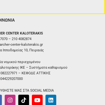
ΟΙΝΩΝΙΑ
ER CENTER KALOTERAKIS
7070 – 210 4082874
rcher-center-kaloterakis.gr
α Ιπποδαμείας 10, Πειραιάς
ία νομικού περιεχομένου
αλοτεράκης ΙΚΕ – Συστήματα καθαρισμού
. 082227971 – ΚΕΦΟΔΕ ΑΤΤΙΚΗΣ
 044229207000
ΥΘΗΣΤΕ ΜΑΣ ΣΤΑ SOCIAL MEDIA
I
T
Y
L
n
i
o
i