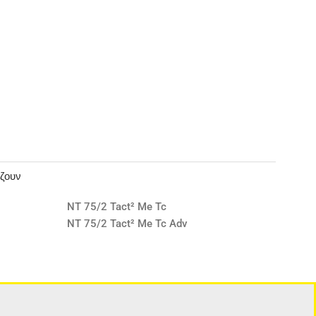
άζουν
NT 75/2 Tact² Me Tc
NT 75/2 Tact² Me Tc Adv