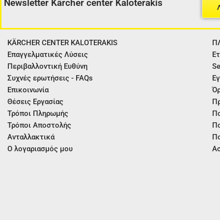
Newsletter Kärcher center Kaloterakis
KÄRCHER CENTER KALOTERAKIS
Π
Επαγγελματικές Λύσεις
Ετ
Περιβαλλοντική Ευθύνη
Se
Συχνές ερωτήσεις - FAQs
Εγ
Επικοινωνία
Όρ
Θέσεις Εργασίας
Π
Τρόποι Πληρωμής
Πο
Τρόποι Αποστολής
Πο
Ανταλλακτικά
Πο
Ο λογαριασμός μου
Ασ