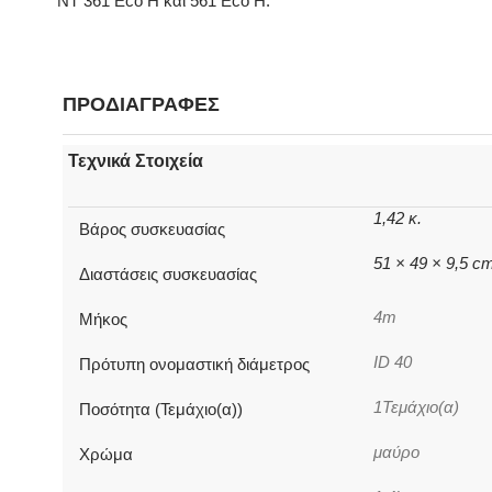
NT 361 Eco H και 561 Eco H.
ΠΡΟΔΙΑΓΡΑΦΕΣ
Τεχνικά Στοιχεία
1,42 κ.
Βάρος συσκευασίας
51 × 49 × 9,5 c
Διαστάσεις συσκευασίας
4m
Μήκος
ID 40
Πρότυπη ονομαστική διάμετρος
1Τεμάχιο(α)
Ποσότητα (Τεμάχιο(α))
μαύρο
Χρώμα