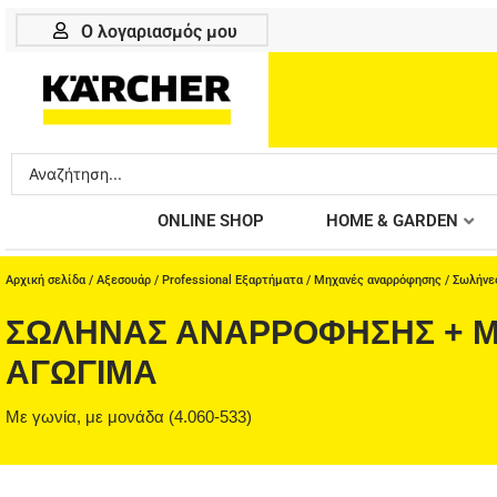
Μετάβαση
Ο λογαριασμός μου
στο
περιεχόμενο
Search
...
ONLINE SHOP
HOME & GARDEN
Αρχική σελίδα
/
Αξεσουάρ
/
Professional Εξαρτήματα
/
Μηχανές αναρρόφησης
/
Σωλήνες
ΣΩΛΉΝΑΣ ΑΝΑΡΡΌΦΗΣΗΣ + Μ
ΑΓΏΓΙΜΑ
Με γωνία, με μονάδα (4.060-533)