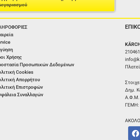
Λογαριασμού
ΕΠΙΚ
ΛΗΡΟΦΟΡΙΕΣ
αιρεία
rvice
KÄRCH
γύηση
210461
οι Χρήσης
info@ka
ροστασία Προσωπικών Δεδομένων
Πλατεί
λιτική Cookies
λιτική Απορρήτου
Στοιχε
λιτική Επιστροφών
Δημ. Κ
φάλεια Συναλλαγών
Α.Φ.Μ
ΓΕΜΗ:
ΑΚΟΛΟ
F
a