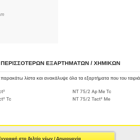
mm
Η ΠΕΡΙΣΣΌΤΕΡΩΝ ΕΞΑΡΤΗΜΆΤΩΝ / ΧΗΜΙΚΏΝ
ν παρακάτω λίστα και ανακάλυψε όλα τα εξαρτήματα που του ταιρι
ct²
NT 75/2 Ap Me Tc
t² Tc
NT 75/2 Tact² Me
Εγγραφή στο δελτίο νέων / Δημιουργία