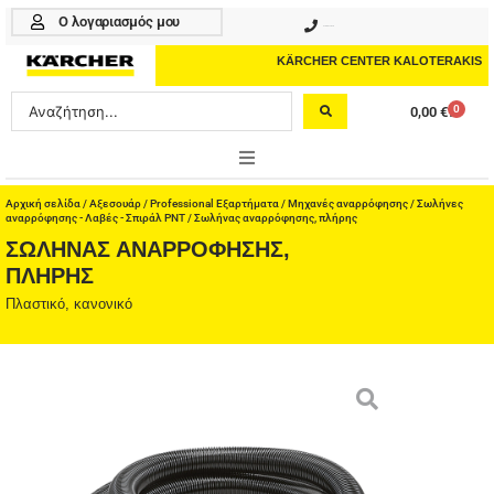
Μετάβαση
Ο λογαριασμός μου
210 4617070
στο
περιεχόμενο
KÄRCHER CENTER KALOTERAKIS
Search
0
0,00
€
Cart
...
ONLINE SHOP
Αρχική σελίδα
/
Αξεσουάρ
/
Professional Εξαρτήματα
/
Μηχανές αναρρόφησης
/
Σωλήνες
αναρρόφησης - Λαβές - Σπιράλ PNT
/ Σωλήνας αναρρόφησης, πλήρης
ΣΩΛΉΝΑΣ ΑΝΑΡΡΌΦΗΣΗΣ,
HOME & GARDEN
ΠΛΉΡΗΣ
PROFESSIONAL
Πλαστικό, κανονικό
ΑΞΕΣΟΥΑΡ
ΚΑΘΑΡΙΣΤΙΚΑ
ΥΠΗΡΕΣΙΕΣ-ΝΕΑ-ΛΥΣΕΙΣ