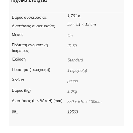
Τεχνικά Στοιχεία
1,761 κ.
Βάρος συσκευασίας
55 × 51 × 13 cm
Διαστάσεις συσκευασίας
Μήκος
4m
Πρότυπη ονομαστική
ID 50
διάμετρος
Έκδοση
Standard
Ποσότητα (Τεμάχιο(α))
1Τεμάχιο(α)
Χρώμα
μαύρο
Βάρος (kg)
1.8kg
Διαστάσεις (L × W × H) (mm)
550 x 510 x 130mm
pa_
12563