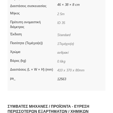
46 × 38 × 8 cm
Διαστάσεις συσκευασίας
Μήκος
2.5m
Πρότυπη ονομαστική
ID 35
διάμετρος
Έκδοση
Standard
Ποσότητα (Τεμάχιο(α))
1Τεμάχιο(α)
Χρώμα
ανθρακί
Βάρος (kg)
0.6kg
Διαστάσεις (L × W × H) (mm)
410 x 370 x 80mm
pa_
12563
ΣΥΜΒΑΤΈΣ ΜΗΧΑΝΈΣ / ΠΡΟΪΌΝΤΑ - ΕΎΡΕΣΗ
ΠΕΡΙΣΣΌΤΕΡΩΝ ΕΞΑΡΤΗΜΆΤΩΝ / ΧΗΜΙΚΏΝ