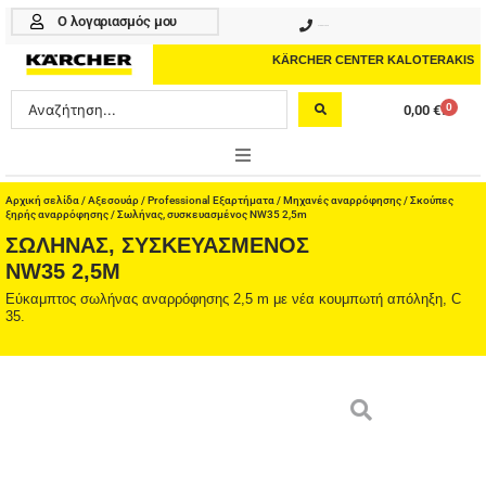
Μετάβαση
Ο λογαριασμός μου
210 4617070
στο
περιεχόμενο
KÄRCHER CENTER KALOTERAKIS
Search
0
0,00
€
Cart
...
ONLINE SHOP
Αρχική σελίδα
/
Αξεσουάρ
/
Professional Εξαρτήματα
/
Μηχανές αναρρόφησης
/
Σκούπες
ξηρής αναρρόφησης
/ Σωλήνας, συσκευασμένος NW35 2,5m
ΣΩΛΉΝΑΣ, ΣΥΣΚΕΥΑΣΜΈΝΟΣ
HOME & GARDEN
NW35 2,5M
PROFESSIONAL
Εύκαμπτος σωλήνας αναρρόφησης 2,5 m με νέα κουμπωτή απόληξη, C
35.
ΑΞΕΣΟΥΑΡ
ΚΑΘΑΡΙΣΤΙΚΑ
ΥΠΗΡΕΣΙΕΣ-ΝΕΑ-ΛΥΣΕΙΣ