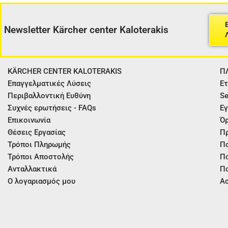
Newsletter Kärcher center Kaloterakis
KÄRCHER CENTER KALOTERAKIS
Π
Επαγγελματικές Λύσεις
Ετ
Περιβαλλοντική Ευθύνη
Se
Συχνές ερωτήσεις - FAQs
Εγ
Επικοινωνία
Όρ
Θέσεις Εργασίας
Π
Τρόποι Πληρωμής
Πο
Τρόποι Αποστολής
Πο
Ανταλλακτικά
Πο
Ο λογαριασμός μου
Ασ