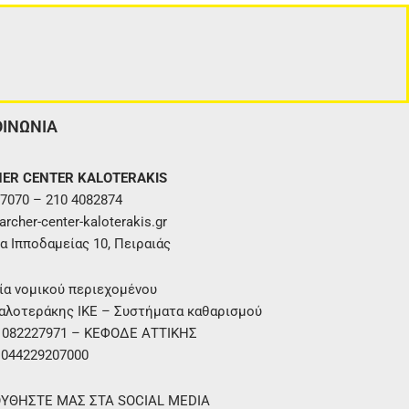
ΟΙΝΩΝΙΑ
ER CENTER KALOTERAKIS
7070 – 210 4082874
rcher-center-kaloterakis.gr
α Ιπποδαμείας 10, Πειραιάς
ία νομικού περιεχομένου
αλοτεράκης ΙΚΕ – Συστήματα καθαρισμού
. 082227971 – ΚΕΦΟΔΕ ΑΤΤΙΚΗΣ
 044229207000
ΥΘΗΣΤΕ ΜΑΣ ΣΤΑ SOCIAL MEDIA