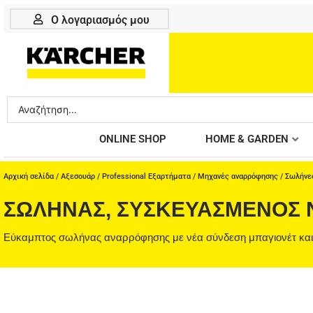
Μετάβαση
Ο λογαριασμός μου
στο
περιεχόμενο
Search
...
ONLINE SHOP
HOME & GARDEN
Αρχική σελίδα
/
Αξεσουάρ
/
Professional Εξαρτήματα
/
Μηχανές αναρρόφησης
/
Σωλήνες
ΣΩΛΉΝΑΣ, ΣΥΣΚΕΥΑΣΜΈΝΟΣ 
Εύκαμπτος σωλήνας αναρρόφησης με νέα σύνδεση μπαγιονέτ και