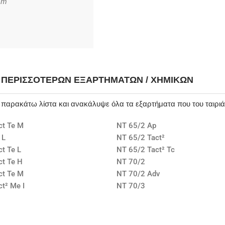
mm
Η ΠΕΡΙΣΣΌΤΕΡΩΝ ΕΞΑΡΤΗΜΆΤΩΝ / ΧΗΜΙΚΏΝ
ν παρακάτω λίστα και ανακάλυψε όλα τα εξαρτήματα που του ταιρι
ct Te M
NT 65/2 Ap
 L
NT 65/2 Tact²
t Te L
NT 65/2 Tact² Tc
ct Te H
NT 70/2
ct Te M
NT 70/2 Adv
t² Me I
NT 70/3