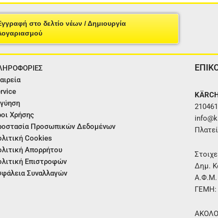
Εγγραφή στο δελτίο νέων / Δημιουργία
Λογαριασμού
ΕΠΙΚ
ΛΗΡΟΦΟΡΙΕΣ
αιρεία
rvice
KÄRCH
γύηση
210461
οι Χρήσης
info@ka
ροστασία Προσωπικών Δεδομένων
Πλατεί
λιτική Cookies
λιτική Απορρήτου
Στοιχε
λιτική Επιστροφών
Δημ. Κ
φάλεια Συναλλαγών
Α.Φ.Μ
ΓΕΜΗ:
ΑΚΟΛΟ