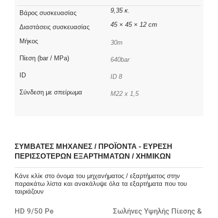
9,35 κ.
Βάρος συσκευασίας
45 × 45 × 12 cm
Διαστάσεις συσκευασίας
Μήκος
30m
Πίεση (bar / MPa)
640bar
ID
ID 8
Σύνδεση με σπείρωμα
M22 x 1,5
ΣΥΜΒΑΤΈΣ ΜΗΧΑΝΈΣ / ΠΡΟΪΌΝΤΑ - ΕΎΡΕΣΗ
ΠΕΡΙΣΣΌΤΕΡΩΝ ΕΞΑΡΤΗΜΆΤΩΝ / ΧΗΜΙΚΏΝ
Κάνε κλίκ στο όνομα του μηχανήματος / εξαρτήματος στην
παρακάτω λίστα και ανακάλυψε όλα τα εξαρτήματα που του
ταιριάζουν
HD 9/50 Pe
Σωλήνες Υψηλής Πίεσης &