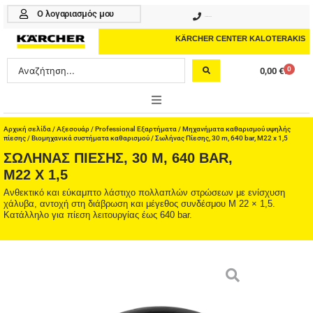
Μετάβαση
Ο λογαριασμός μου
210 4617070
στο
περιεχόμενο
KÄRCHER CENTER KALOTERAKIS
Search
0
0,00
€
Cart
...
ONLINE SHOP
Αρχική σελίδα
/
Αξεσουάρ
/
Professional Εξαρτήματα
/
Μηχανήματα καθαρισμού υψηλής
πίεσης
/
Βιομηχανικά συστήματα καθαρισμού
/ Σωλήνας Πίεσης, 30 m, 640 bar, M22 x 1,5
ΣΩΛΉΝΑΣ ΠΊΕΣΗΣ, 30 M, 640 BAR,
HOME & GARDEN
M22 X 1,5
PROFESSIONAL
Ανθεκτικό και εύκαμπτο λάστιχο πολλαπλών στρώσεων με ενίσχυση
χάλυβα, αντοχή στη διάβρωση και μέγεθος συνδέσμου M 22 × 1,5.
Κατάλληλο για πίεση λειτουργίας έως 640 bar.
ΑΞΕΣΟΥΑΡ
ΚΑΘΑΡΙΣΤΙΚΑ
ΥΠΗΡΕΣΙΕΣ-ΝΕΑ-ΛΥΣΕΙΣ