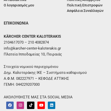
Ο λογαριασμός μου
Πολιτική Επιστροφών
Ασφάλεια Συναλλαγών
ΕΠΙΚΟΙΝΩΝΙΑ
KÄRCHER CENTER KALOTERAKIS
2104617070 – 210 4082874
info@karcher-center-kaloterakis.gr
Πλατεία Ιπποδαμείας 10, Πειραιάς
Στοιχεία νομικού περιεχομένου
Δημ. Καλοτεράκης ΙΚΕ – Συστήματα καθαρισμού
Α.Φ.Μ. 082227971 – ΚΕΦΟΔΕ ΑΤΤΙΚΗΣ
ΓΕΜΗ: 044229207000
ΑΚΟΛΟΥΘΗΣΤΕ ΜΑΣ ΣΤΑ SOCIAL MEDIA
F
I
T
Y
L
a
n
i
o
i
c
s
k
u
n