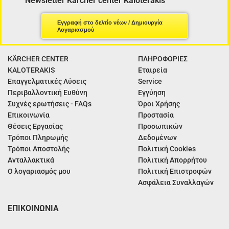
Newsletter Kärcher center Kaloterakis
Εγγραφή στο δελτίο νέων / Δημιουργία
Λογαριασμού
KÄRCHER CENTER
ΠΛΗΡΟΦΟΡΙΕΣ
KALOTERAKIS
Εταιρεία
Επαγγελματικές Λύσεις
Service
Περιβαλλοντική Ευθύνη
Εγγύηση
Συχνές ερωτήσεις - FAQs
Όροι Χρήσης
Επικοινωνία
Προστασία
Θέσεις Εργασίας
Προσωπικών
Τρόποι Πληρωμής
Δεδομένων
Τρόποι Αποστολής
Πολιτική Cookies
Ανταλλακτικά
Πολιτική Απορρήτου
Ο λογαριασμός μου
Πολιτική Επιστροφών
Ασφάλεια Συναλλαγών
ΕΠΙΚΟΙΝΩΝΙΑ