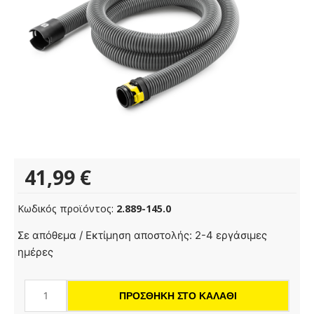
41,99
€
Κωδικός προϊόντος:
2.889-145.0
Σωλήνας
Σε απόθεμα / Εκτίμηση αποστολής: 2-4 εργάσιμες
προέκτασης,
ημέρες
συσκευασμένος
NW35
ΠΡΟΣΘΉΚΗ ΣΤΟ ΚΑΛΆΘΙ
2,5m