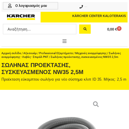
Μετάβαση
Ο λογαριασμός μου
210 4617070
στο
περιεχόμενο
KÄRCHER CENTER KALOTERAKIS
Search
0
0,00
€
Cart
...
ONLINE SHOP
Αρχική σελίδα
/
Αξεσουάρ
/
Professional Εξαρτήματα
/
Μηχανές αναρρόφησης
/
Σωλήνες
αναρρόφησης - Λαβές - Σπιράλ PNT
/ Σωλήνας προέκτασης, συσκευασμένος NW35 2,5m
ΣΩΛΉΝΑΣ ΠΡΟΈΚΤΑΣΗΣ,
HOME & GARDEN
ΣΥΣΚΕΥΑΣΜΈΝΟΣ NW35 2,5M
PROFESSIONAL
Προέκταση εύκαμπτου σωλήνα για νέο σύστημα κλιπ ID 35. Μήκος: 2,5 m
ΑΞΕΣΟΥΑΡ
ΚΑΘΑΡΙΣΤΙΚΑ
ΥΠΗΡΕΣΙΕΣ-ΝΕΑ-ΛΥΣΕΙΣ