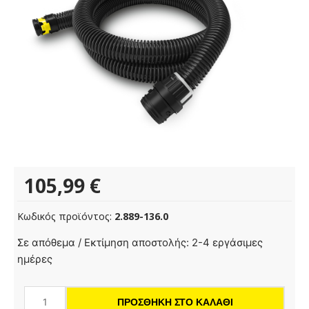
105,99
€
Κωδικός προϊόντος:
2.889-136.0
Ηλεκτρικά
Σε απόθεμα / Εκτίμηση αποστολής: 2-4 εργάσιμες
αγώγιμος
ημέρες
σωλήνας,
συσκευασμένος,
ΠΡΟΣΘΉΚΗ ΣΤΟ ΚΑΛΆΘΙ
NW