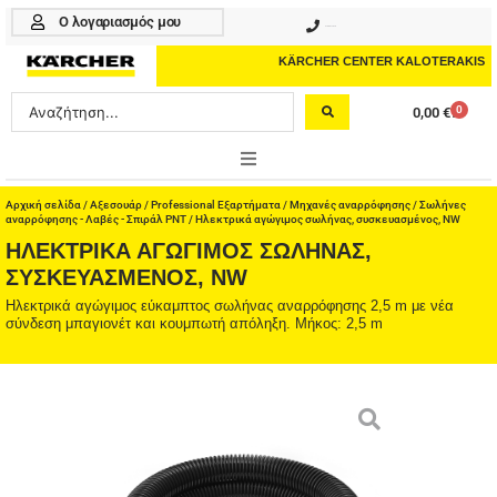
Μετάβαση
Ο λογαριασμός μου
210 4617070
στο
περιεχόμενο
KÄRCHER CENTER KALOTERAKIS
Search
0
0,00
€
Cart
...
ONLINE SHOP
Αρχική σελίδα
/
Αξεσουάρ
/
Professional Εξαρτήματα
/
Μηχανές αναρρόφησης
/
Σωλήνες
αναρρόφησης - Λαβές - Σπιράλ PNT
/ Ηλεκτρικά αγώγιμος σωλήνας, συσκευασμένος, NW
ΗΛΕΚΤΡΙΚΆ ΑΓΏΓΙΜΟΣ ΣΩΛΉΝΑΣ,
HOME & GARDEN
ΣΥΣΚΕΥΑΣΜΈΝΟΣ, NW
PROFESSIONAL
Ηλεκτρικά αγώγιμος εύκαμπτος σωλήνας αναρρόφησης 2,5 m με νέα
σύνδεση μπαγιονέτ και κουμπωτή απόληξη. Μήκος: 2,5 m
ΑΞΕΣΟΥΑΡ
ΚΑΘΑΡΙΣΤΙΚΑ
ΥΠΗΡΕΣΙΕΣ-ΝΕΑ-ΛΥΣΕΙΣ