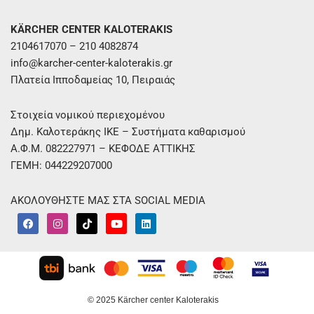
KÄRCHER CENTER KALOTERAKIS
2104617070 – 210 4082874
info@karcher-center-kaloterakis.gr
Πλατεία Ιπποδαμείας 10, Πειραιάς
Στοιχεία νομικού περιεχομένου
Δημ. Καλοτεράκης ΙΚΕ – Συστήματα καθαρισμού
Α.Φ.Μ. 082227971 – ΚΕΦΟΔΕ ΑΤΤΙΚΗΣ
ΓΕΜΗ: 044229207000
ΑΚΟΛΟΥΘΗΣΤΕ ΜΑΣ ΣΤΑ SOCIAL MEDIA
F
I
T
Y
L
a
n
i
o
i
c
s
k
u
n
e
t
t
t
k
b
a
o
u
e
o
g
k
b
d
o
r
e
i
k
a
n
m
© 2025 Kärcher center Kaloterakis