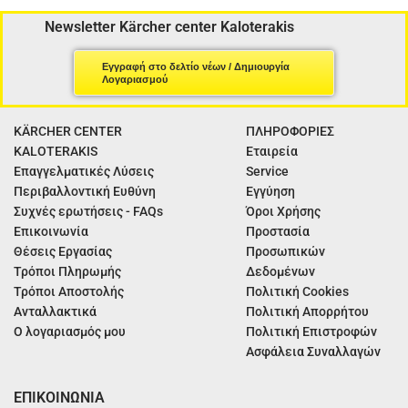
Newsletter Kärcher center Kaloterakis
Εγγραφή στο δελτίο νέων / Δημιουργία
Λογαριασμού
KÄRCHER CENTER
ΠΛΗΡΟΦΟΡΙΕΣ
KALOTERAKIS
Εταιρεία
Επαγγελματικές Λύσεις
Service
Περιβαλλοντική Ευθύνη
Εγγύηση
Συχνές ερωτήσεις - FAQs
Όροι Χρήσης
Επικοινωνία
Προστασία
Θέσεις Εργασίας
Προσωπικών
Τρόποι Πληρωμής
Δεδομένων
Τρόποι Αποστολής
Πολιτική Cookies
Ανταλλακτικά
Πολιτική Απορρήτου
Ο λογαριασμός μου
Πολιτική Επιστροφών
Ασφάλεια Συναλλαγών
ΕΠΙΚΟΙΝΩΝΙΑ