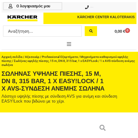
Μετάβαση
Ο λογαριασμός μου
210 4617070
στο
περιεχόμενο
KÄRCHER CENTER KALOTERAKIS
Search
0
0,00
€
Cart
...
ONLINE SHOP
Αρχική σελίδα
/
Αξεσουάρ
/
Professional Εξαρτήματα
/
Μηχανήματα καθαρισμού υψηλής
πίεσης
/ Σωλήνας υψηλής πίεσης, 15 m, DN 8, 315 bar, 1 x EASY!Lock / 1 x AVS-σύνδεση ανέμης
σωλήνα
HOME & GARDEN
ΣΩΛΉΝΑΣ ΥΨΗΛΉΣ ΠΊΕΣΗΣ, 15 M,
DN 8, 315 BAR, 1 X EASY!LOCK / 1
PROFESSIONAL
X AVS-ΣΎΝΔΕΣΗ ΑΝΈΜΗΣ ΣΩΛΉΝΑ
Λάστιχο υψηλής πίεσης με σύνδεση ΑVS για ανέμη και σύνδεση
ΑΞΕΣΟΥΑΡ
EASY!Lock που βιδώνει με το χέρι.
ΚΑΘΑΡΙΣΤΙΚΑ
ΥΠΗΡΕΣΙΕΣ-ΝΕΑ-ΛΥΣΕΙΣ