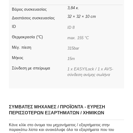
3,84 κ.
Βάρος συσκευασίας
32 × 32 × 10 cm
Διαστάσεις συσκευασίας
ID
ID 8
Θερμοκρασία (°C)
max. 155 °C
Μέγ. πίεση
315bar
Μήκος
15m
Σύνδεση με σπείρωμα
1 x EASY!Lock / 1 x AVS-
σύνδεση ανέμης σωλήνα
ΣΥΜΒΑΤΈΣ ΜΗΧΑΝΈΣ / ΠΡΟΪΌΝΤΑ - ΕΎΡΕΣΗ
ΠΕΡΙΣΣΌΤΕΡΩΝ ΕΞΑΡΤΗΜΆΤΩΝ / ΧΗΜΙΚΏΝ
Κάνε κλίκ στο όνομα του μηχανήματος / εξαρτήματος στην
παρακάτω λίστα και ανακάλυψε όλα τα εξαρτήματα που του