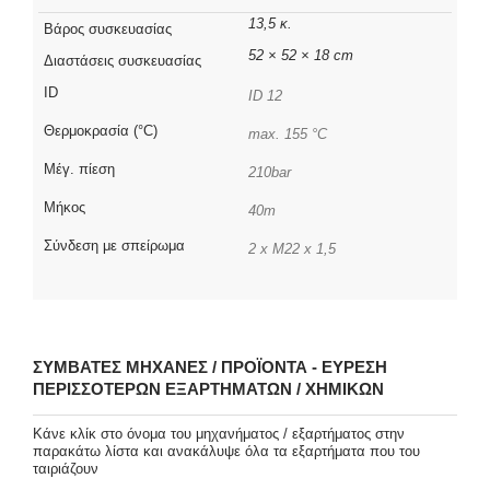
13,5 κ.
Βάρος συσκευασίας
52 × 52 × 18 cm
Διαστάσεις συσκευασίας
ID
ID 12
Θερμοκρασία (°C)
max. 155 °C
Μέγ. πίεση
210bar
Μήκος
40m
Σύνδεση με σπείρωμα
2 x M22 x 1,5
ΣΥΜΒΑΤΈΣ ΜΗΧΑΝΈΣ / ΠΡΟΪΌΝΤΑ - ΕΎΡΕΣΗ
ΠΕΡΙΣΣΌΤΕΡΩΝ ΕΞΑΡΤΗΜΆΤΩΝ / ΧΗΜΙΚΏΝ
Κάνε κλίκ στο όνομα του μηχανήματος / εξαρτήματος στην
παρακάτω λίστα και ανακάλυψε όλα τα εξαρτήματα που του
ταιριάζουν