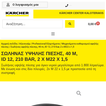
Μετάβαση
Ο λογαριασμός μου
210 4617070
στο
περιεχόμενο
KÄRCHER CENTER KALOTERAKIS
Search
0
0,00
€
Cart
...
ONLINE SHOP
Αρχική σελίδα
/
Αξεσουάρ
/
Professional Εξαρτήματα
/
Μηχανήματα καθαρισμού υψηλής
πίεσης
/ Σωλήνας υψηλής πίεσης, 40 m, ID 12, 210 bar, 2 x M22 x 1,5
ΣΩΛΉΝΑΣ ΥΨΗΛΉΣ ΠΊΕΣΗΣ, 40 M,
HOME & GARDEN
ID 12, 210 BAR, 2 X M22 X 1,5
PROFESSIONAL
Σωλήνας υψηλής πίεσης για όγκο νερού μεγαλύτερο από 1.800 λίτρα/ώρα.
Με ένωση και στις δύο πλευρές. 2x M 22 x 1,5 με προστασία από τη
συστροφή.
ΑΞΕΣΟΥΑΡ
ΚΑΘΑΡΙΣΤΙΚΑ
ΥΠΗΡΕΣΙΕΣ-ΝΕΑ-ΛΥΣΕΙΣ