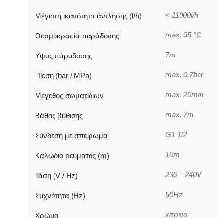
< 11000l/h
Μέγιστη ικανότητα άντλησης (l/h)
max. 35 °C
Θερμοκρασία παράδοσης
7m
Υψος πάραδοσης
max. 0.7bar
Πίεση (bar / MPa)
max. 20mm
Μέγεθος σωματιδίων
max. 7m
Βάθος βύθισης
G1 1/2
Σύνδεση με σπείρωμα
10m
Καλώδιο ρεύματος (m)
230 – 240V
Τάση (V / Hz)
50Hz
Συχνότητα (Hz)
κίτρινο
Χρώμα