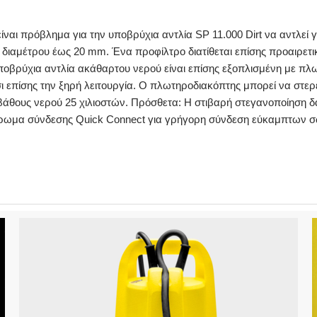
ίναι πρόβλημα για την υποβρύχια αντλία SP 11.000 Dirt να αντλεί 
διαμέτρου έως 20 mm. Ένα προφίλτρο διατίθεται επίσης προαιρετικ
ρύχια αντλία ακάθαρτου νερού είναι επίσης εξοπλισμένη με πλωτ
 επίσης την ξηρή λειτουργία. Ο πλωτηροδιακόπτης μπορεί να στερε
άθους νερού 25 χιλιοστών. Πρόσθετα: Η στιβαρή στεγανοποίηση δακ
ίρωμα σύνδεσης Quick Connect για γρήγορη σύνδεση εύκαμπτων σωλή