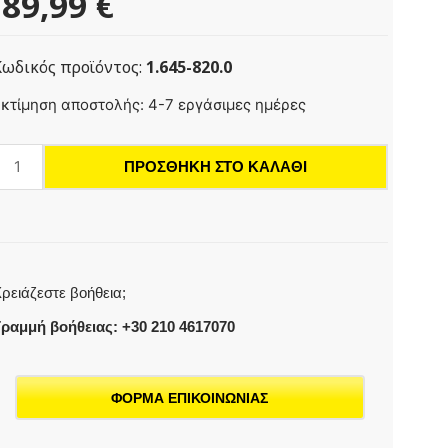
89,99
€
Κωδικός προϊόντος:
1.645-820.0
SP
κτίμηση αποστολής: 4-7 εργάσιμες ημέρες
1.000
irt
ΠΡΟΣΘΉΚΗ ΣΤΟ ΚΑΛΆΘΙ
ποβρύχια
ντλία
ακάθαρτου
ερού
ρειάζεστε βοήθεια;
οσότητα
ραμμή βοήθειας: +30 210 4617070
ΦΟΡΜΑ ΕΠΙΚΟΙΝΩΝΙΑΣ