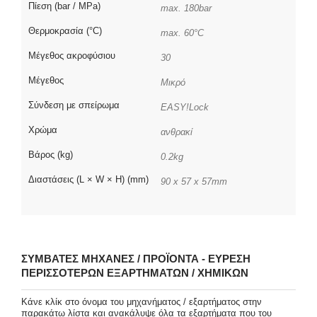
Πίεση (bar / MPa)
max. 180bar
Θερμοκρασία (°C)
max. 60°C
Μέγεθος ακροφύσιου
30
Μέγεθος
Μικρό
Σύνδεση με σπείρωμα
EASY!Lock
Χρώμα
ανθρακί
Βάρος (kg)
0.2kg
Διαστάσεις (L × W × H) (mm)
90 x 57 x 57mm
ΣΥΜΒΑΤΈΣ ΜΗΧΑΝΈΣ / ΠΡΟΪΌΝΤΑ - ΕΎΡΕΣΗ
ΠΕΡΙΣΣΌΤΕΡΩΝ ΕΞΑΡΤΗΜΆΤΩΝ / ΧΗΜΙΚΏΝ
Κάνε κλίκ στο όνομα του μηχανήματος / εξαρτήματος στην
παρακάτω λίστα και ανακάλυψε όλα τα εξαρτήματα που του