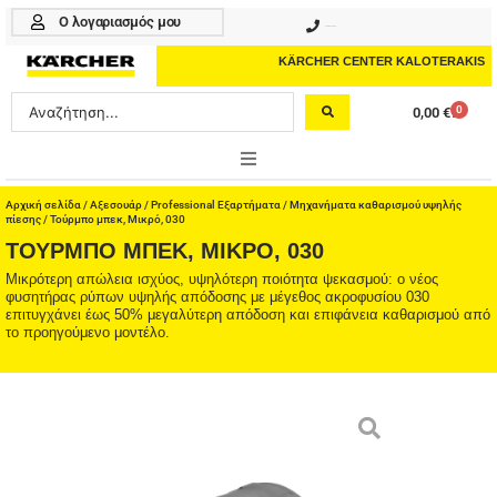
Μετάβαση
Ο λογαριασμός μου
210 4617070
στο
περιεχόμενο
KÄRCHER CENTER KALOTERAKIS
Search
0
0,00
€
Cart
...
ONLINE SHOP
Αρχική σελίδα
/
Αξεσουάρ
/
Professional Εξαρτήματα
/
Μηχανήματα καθαρισμού υψηλής
πίεσης
/ Τούρμπο μπεκ, Μικρό, 030
ΤΟΎΡΜΠΟ ΜΠΕΚ, ΜΙΚΡΌ, 030
HOME & GARDEN
Μικρότερη απώλεια ισχύος, υψηλότερη ποιότητα ψεκασμού: ο νέος
φυσητήρας ρύπων υψηλής απόδοσης με μέγεθος ακροφυσίου 030
PROFESSIONAL
επιτυγχάνει έως 50% μεγαλύτερη απόδοση και επιφάνεια καθαρισμού από
το προηγούμενο μοντέλο.
ΑΞΕΣΟΥΑΡ
ΚΑΘΑΡΙΣΤΙΚΑ
ΥΠΗΡΕΣΙΕΣ-ΝΕΑ-ΛΥΣΕΙΣ