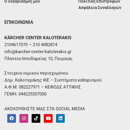
Ο λογαριασμός μου
Πολιτική Επιστροφών
Ασφάλεια Συναλλαγών
ΕΠΙΚΟΙΝΩΝΙΑ
KÄRCHER CENTER KALOTERAKIS
2104617070 – 210 4082874
info@karcher-center-kaloterakis.gr
Πλατεία Ιπποδαμείας 10, Πειραιάς
Στοιχεία νομικού περιεχομένου
Δημ. Καλοτεράκης ΙΚΕ – Συστήματα καθαρισμού
Α.Φ.Μ. 082227971 – ΚΕΦΟΔΕ ΑΤΤΙΚΗΣ
ΓΕΜΗ: 044229207000
ΑΚΟΛΟΥΘΗΣΤΕ ΜΑΣ ΣΤΑ SOCIAL MEDIA
F
I
T
Y
L
a
n
i
o
i
c
s
k
u
n
e
t
t
t
k