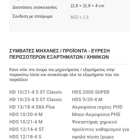
11,8 × 11,8 × 4 cm
Διαστάσεις συσκευασίας
Σύνδεση με σπείρωμα
M22 x 1,5
ΣΥΜΒΑΤΈΣ ΜΗΧΑΝΈΣ / ΠΡΟΪΌΝΤΑ - ΕΎΡΕΣΗ
ΠΕΡΙΣΣΌΤΕΡΩΝ ΕΞΑΡΤΗΜΆΤΩΝ / ΧΗΜΙΚΏΝ
Κάνε κλίκ στο όνομα του μηχανήματος / εξαρτήματος στην
παρακάτω λίστα και ανακάλυψε όλα τα εξαρτήματα που του
ταιριάζουν
HD 10/21-4 S ST Classic
HDS 2000 SUPER
HD 10/25-4 S ST Classic
HDS 9/20-4 M
HD 13/18-4 SXA Plus
Ακροφύσια ισχύος PHD
HDS 10/20-4 M
Μπεκ-Ακροφύσια PHD
HDS 10/21-4 M
Ψεκαστήρας χημικού
HDS 12/14-4 ST
προϊόντος καθαρισμού για
HDS 12/18-4 S
υψηλή πίεση (χωρίς