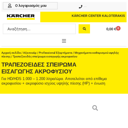
Μετάβαση
Ο λογαριασμός μου
210 4617070
στο
περιεχόμενο
KÄRCHER CENTER KALOTERAKIS
Search
0
0,00
€
Cart
...
ONLINE SHOP
Αρχική σελίδα
/
Αξεσουάρ
/
Professional Εξαρτήματα
/
Μηχανήματα καθαρισμού υψηλής
πίεσης
/ Τραπεζοειδές σπείρωμα εισαγωγής ακροφυσίου
ΤΡΑΠΕΖΟΕΙΔΈΣ ΣΠΕΊΡΩΜΑ
HOME & GARDEN
ΕΙΣΑΓΩΓΉΣ ΑΚΡΟΦΥΣΊΟΥ
PROFESSIONAL
Για HD/HDS 1.000 – 1.200 λίτρα/ώρα. Αποτελείται από επίθεμα
ακροφυσίου + ακροφύσιο ισχύος υψηλής πίεσης (HP) + ένωση
ΑΞΕΣΟΥΑΡ
ΚΑΘΑΡΙΣΤΙΚΑ
ΥΠΗΡΕΣΙΕΣ-ΝΕΑ-ΛΥΣΕΙΣ