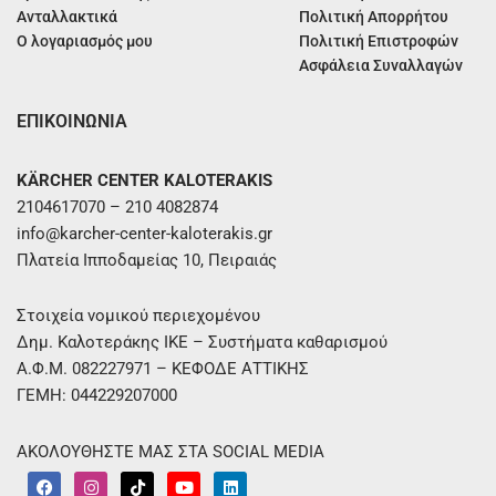
Ανταλλακτικά
Πολιτική Απορρήτου
Ο λογαριασμός μου
Πολιτική Επιστροφών
Ασφάλεια Συναλλαγών
ΕΠΙΚΟΙΝΩΝΙΑ
KÄRCHER CENTER KALOTERAKIS
2104617070 – 210 4082874
info@karcher-center-kaloterakis.gr
Πλατεία Ιπποδαμείας 10, Πειραιάς
Στοιχεία νομικού περιεχομένου
Δημ. Καλοτεράκης ΙΚΕ – Συστήματα καθαρισμού
Α.Φ.Μ. 082227971 – ΚΕΦΟΔΕ ΑΤΤΙΚΗΣ
ΓΕΜΗ: 044229207000
ΑΚΟΛΟΥΘΗΣΤΕ ΜΑΣ ΣΤΑ SOCIAL MEDIA
F
I
T
Y
L
a
n
i
o
i