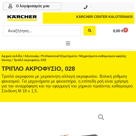
Μετάβαση
Ο λογαριασμός μου
210 4617070
στο
περιεχόμενο
KÄRCHER CENTER KALOTERAKIS
Search
0
0,00
€
Cart
...
ONLINE SHOP
Αρχική σελίδα
/
Αξεσουάρ
/
Professional Εξαρτήματα
/
Μηχανήματα καθαρισμού υψηλής
πίεσης
/ Τριπλό ακροφύσιο, 028
ΤΡΙΠΛΌ ΑΚΡΟΦΎΣΙΟ, 028
HOME & GARDEN
Τριπλό ακροφύσιο με χειροκίνητη αλλαγή ακροφυσίου. Βολική ρύθμιση
ψεκασμού. Για μηχανήματα με ψεκαστήρα, η επίπεδη ροή είναι χρήσιμη
PROFESSIONAL
για την αναρρόφηση και την εφαρμογή του χημικού προϊόντος καθαρισμού.
Σύνδεση M 18 x 1,5.
ΑΞΕΣΟΥΑΡ
ΚΑΘΑΡΙΣΤΙΚΑ
ΥΠΗΡΕΣΙΕΣ-ΝΕΑ-ΛΥΣΕΙΣ