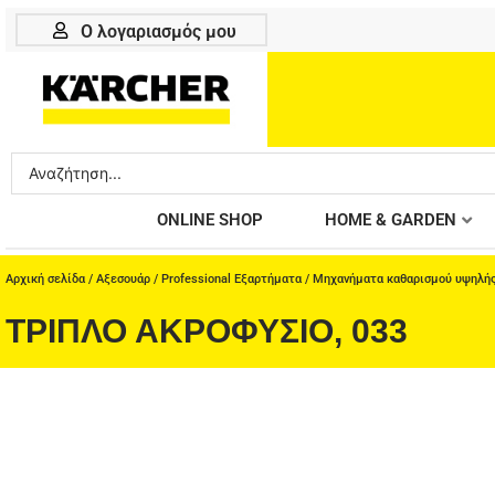
Μετάβαση
Ο λογαριασμός μου
στο
περιεχόμενο
Search
...
ONLINE SHOP
HOME & GARDEN
Αρχική σελίδα
/
Αξεσουάρ
/
Professional Εξαρτήματα
/
Μηχανήματα καθαρισμού υψηλής
ΤΡΙΠΛΌ ΑΚΡΟΦΎΣΙΟ, 033