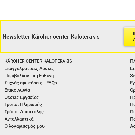
Newsletter Kärcher center Kaloterakis
KÄRCHER CENTER KALOTERAKIS
Π
Επαγγελματικές Λύσεις
Ετ
Περιβαλλοντική Ευθύνη
Se
Συχνές ερωτήσεις - FAQs
Εγ
Επικοινωνία
Όρ
Θέσεις Εργασίας
Π
Τρόποι Πληρωμής
Πο
Τρόποι Αποστολής
Πο
Ανταλλακτικά
Πο
Ο λογαριασμός μου
Ασ