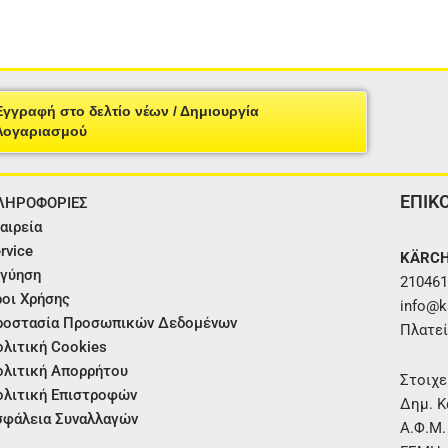
Εγγραφή στο δελτίο νέων / Δημιουργία
Λογαριασμού
ΕΠΙΚ
ΛΗΡΟΦΟΡΙΕΣ
αιρεία
rvice
KÄRCH
γύηση
210461
οι Χρήσης
info@ka
ροστασία Προσωπικών Δεδομένων
Πλατεί
λιτική Cookies
λιτική Απορρήτου
Στοιχε
λιτική Επιστροφών
Δημ. Κ
φάλεια Συναλλαγών
Α.Φ.Μ