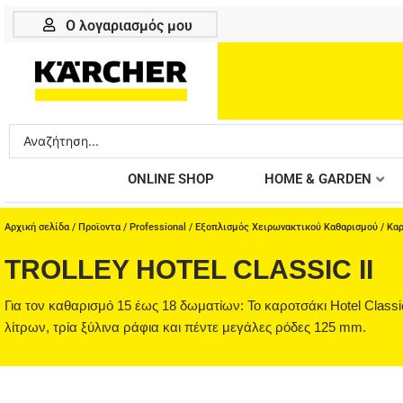
Μετάβαση
Ο λογαριασμός μου
στο
περιεχόμενο
Search
...
ONLINE SHOP
HOME & GARDEN
Αρχική σελίδα
/
Προϊοντα
/
Professional
/
Εξοπλισμός Χειρωνακτικού Καθαρισμού
/
Καρ
TROLLEY HOTEL CLASSIC II
Για τον καθαρισμό 15 έως 18 δωματίων: Το καροτσάκι Hotel Class
λίτρων, τρία ξύλινα ράφια και πέντε μεγάλες ρόδες 125 mm.