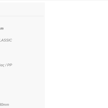
 cm
LASSIC
ας / PP
280mm