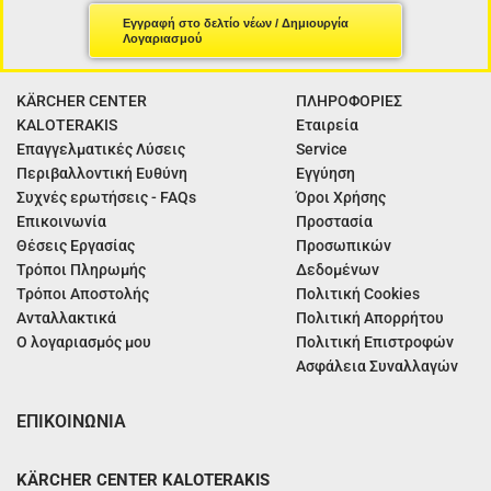
Εγγραφή στο δελτίο νέων / Δημιουργία
Λογαριασμού
KÄRCHER CENTER
ΠΛΗΡΟΦΟΡΙΕΣ
KALOTERAKIS
Εταιρεία
Επαγγελματικές Λύσεις
Service
Περιβαλλοντική Ευθύνη
Εγγύηση
Συχνές ερωτήσεις - FAQs
Όροι Χρήσης
Επικοινωνία
Προστασία
Θέσεις Εργασίας
Προσωπικών
Τρόποι Πληρωμής
Δεδομένων
Τρόποι Αποστολής
Πολιτική Cookies
Ανταλλακτικά
Πολιτική Απορρήτου
Ο λογαριασμός μου
Πολιτική Επιστροφών
Ασφάλεια Συναλλαγών
ΕΠΙΚΟΙΝΩΝΙΑ
KÄRCHER CENTER KALOTERAKIS