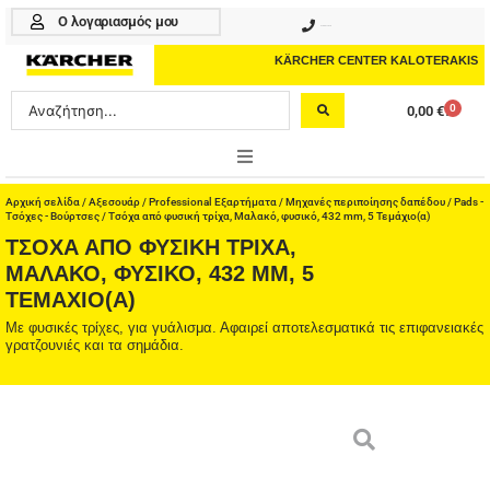
Μετάβαση
Ο λογαριασμός μου
210 4617070
στο
περιεχόμενο
KÄRCHER CENTER KALOTERAKIS
Search
0
0,00
€
Cart
...
ONLINE SHOP
Αρχική σελίδα
/
Αξεσουάρ
/
Professional Εξαρτήματα
/
Μηχανές περιποίησης δαπέδου
/
Pads -
Τσόχες - Βούρτσες
/ Τσόχα από φυσική τρίχα, Μαλακό, φυσικό, 432 mm, 5 Τεμάχιο(α)
ΤΣΌΧΑ ΑΠΌ ΦΥΣΙΚΉ ΤΡΊΧΑ,
HOME & GARDEN
ΜΑΛΑΚΌ, ΦΥΣΙΚΌ, 432 MM, 5
ΤΕΜΆΧΙΟ(Α)
PROFESSIONAL
Με φυσικές τρίχες, για γυάλισμα. Αφαιρεί αποτελεσματικά τις επιφανειακές
ΑΞΕΣΟΥΑΡ
γρατζουνιές και τα σημάδια.
ΚΑΘΑΡΙΣΤΙΚΑ
ΥΠΗΡΕΣΙΕΣ-ΝΕΑ-ΛΥΣΕΙΣ