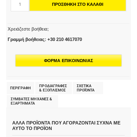
ΠΡΟΣΘΉΚΗ ΣΤΟ ΚΑΛΆΘΙ
Μαλακό,
φυσικό,
432
mm,
Χρειάζεστε βοήθεια;
5
Γραμμή βοήθειας: +30 210 4617070
Τεμάχιο(α)
ποσότητα
ΦΟΡΜΑ ΕΠΙΚΟΙΝΩΝΙΑΣ
ΠΡΟΔΙΑΓΡΑΦΕΣ
ΣΧΕΤΙΚΑ
ΠΕΡΙΓΡΑΦΗ
& EΞΟΠΛΙΣΜΟΣ
ΠΡΟΪΌΝΤΑ
ΣΥΜΒΑΤΕΣ ΜΗΧΑΝΕΣ &
ΕΞΑΡΤΗΜΑΤΑ
ΑΛΛΑ ΠΡΟΪΟΝΤΑ ΠΟΥ ΑΓΟΡΑΖΟΝΤΑΙ ΣΥΧΝΑ ΜΕ
ΑΥΤΟ ΤΟ ΠΡΟΪΟΝ