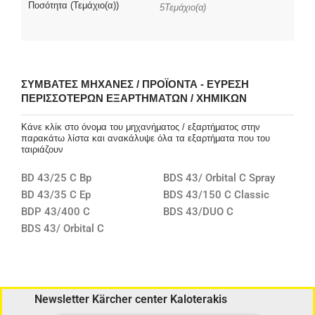
Ποσότητα (Τεμάχιο(α))
5Τεμάχιο(α)
ΣΥΜΒΑΤΈΣ ΜΗΧΑΝΈΣ / ΠΡΟΪΌΝΤΑ - ΕΎΡΕΣΗ
ΠΕΡΙΣΣΌΤΕΡΩΝ ΕΞΑΡΤΗΜΆΤΩΝ / ΧΗΜΙΚΏΝ
Κάνε κλίκ στο όνομα του μηχανήματος / εξαρτήματος στην
παρακάτω λίστα και ανακάλυψε όλα τα εξαρτήματα που του
ταιριάζουν
BD 43/25 C Bp
BDS 43/ Orbital C Spray
BD 43/35 C Ep
BDS 43/150 C Classic
BDP 43/400 C
BDS 43/DUO C
BDS 43/ Orbital C
Newsletter Kärcher center Kaloterakis