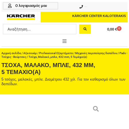
Μετάβαση
Ο λογαριασμός μου
210 4617070
στο
περιεχόμενο
KÄRCHER CENTER KALOTERAKIS
Search
0
0,00
€
Cart
...
ONLINE SHOP
Αρχική σελίδα
/
Αξεσουάρ
/
Professional Εξαρτήματα
/
Μηχανές περιποίησης δαπέδου
/
Pads -
Τσόχες - Βούρτσες
/ Τσόχα, Μαλακό, μπλε, 432 mm, 5 Τεμάχιο(α)
ΤΣΌΧΑ, ΜΑΛΑΚΌ, ΜΠΛΕ, 432 MM,
HOME & GARDEN
5 ΤΕΜΆΧΙΟ(Α)
PROFESSIONAL
5 τσόχες, μαλακές, μπλε. Διαμέτρου 432 χιλ. Για τον καθαρισμό όλων των
δαπέδων.
ΑΞΕΣΟΥΑΡ
ΚΑΘΑΡΙΣΤΙΚΑ
ΥΠΗΡΕΣΙΕΣ-ΝΕΑ-ΛΥΣΕΙΣ