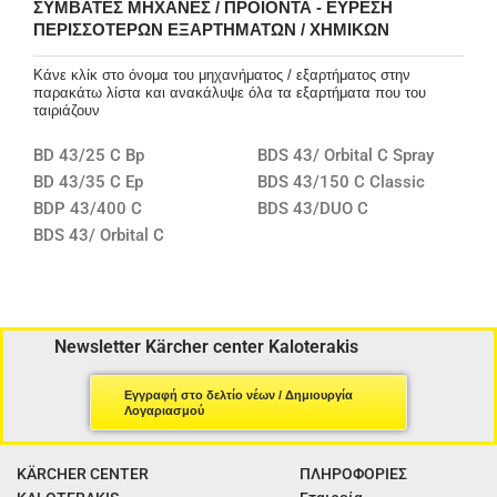
ΣΥΜΒΑΤΈΣ ΜΗΧΑΝΈΣ / ΠΡΟΪΌΝΤΑ - ΕΎΡΕΣΗ
ΠΕΡΙΣΣΌΤΕΡΩΝ ΕΞΑΡΤΗΜΆΤΩΝ / ΧΗΜΙΚΏΝ
Κάνε κλίκ στο όνομα του μηχανήματος / εξαρτήματος στην
παρακάτω λίστα και ανακάλυψε όλα τα εξαρτήματα που του
ταιριάζουν
BD 43/25 C Bp
BDS 43/ Orbital C Spray
BD 43/35 C Ep
BDS 43/150 C Classic
BDP 43/400 C
BDS 43/DUO C
BDS 43/ Orbital C
Newsletter Kärcher center Kaloterakis
Εγγραφή στο δελτίο νέων / Δημιουργία
Λογαριασμού
KÄRCHER CENTER
ΠΛΗΡΟΦΟΡΙΕΣ