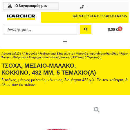
Μετάβαση
Ο λογαριασμός μου
210 4617070
στο
περιεχόμενο
KÄRCHER CENTER KALOTERAKIS
Search
0
0,00
€
Cart
...
ONLINE SHOP
Αρχική σελίδα
/
Αξεσουάρ
/
Professional Εξαρτήματα
/
Μηχανές περιποίησης δαπέδου
/
Pads -
Τσόχες - Βούρτσες
/ Τσόχα, μεσαίο-μαλακό, κόκκινο, 432 mm, 5 Τεμάχιο(α)
ΤΣΌΧΑ, ΜΕΣΑΊΟ-ΜΑΛΑΚΌ,
HOME & GARDEN
ΚΌΚΚΙΝΟ, 432 MM, 5 ΤΕΜΆΧΙΟ(Α)
PROFESSIONAL
5 τσόχες, μέτριες-μαλακές, κόκκινες, διαμέτρου 432 χιλ. Για τον καθαρισμό
όλων των δαπέδων.
ΑΞΕΣΟΥΑΡ
ΚΑΘΑΡΙΣΤΙΚΑ
ΥΠΗΡΕΣΙΕΣ-ΝΕΑ-ΛΥΣΕΙΣ