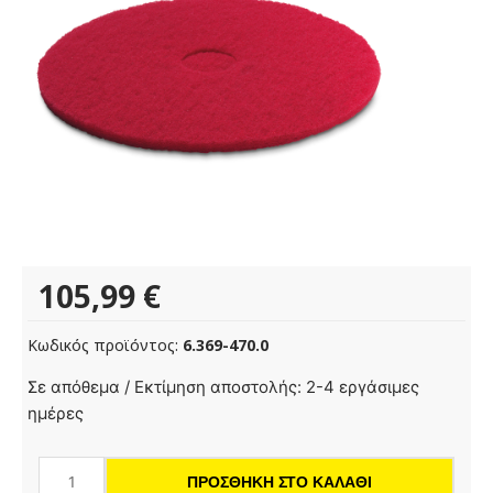
105,99
€
Κωδικός προϊόντος:
6.369-470.0
Τσόχα,
Σε απόθεμα / Εκτίμηση αποστολής: 2-4 εργάσιμες
μεσαίο-
ημέρες
μαλακό,
κόκκινο,
ΠΡΟΣΘΉΚΗ ΣΤΟ ΚΑΛΆΘΙ
432