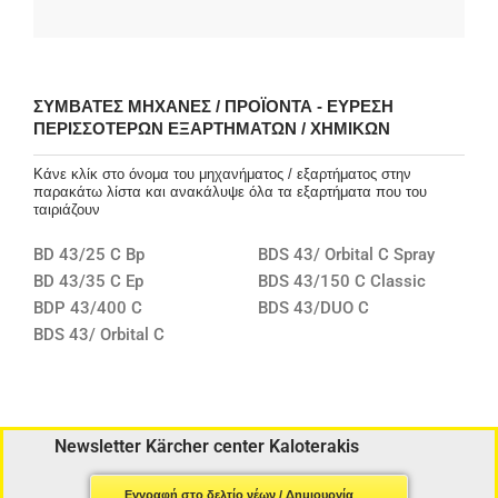
ΣΥΜΒΑΤΈΣ ΜΗΧΑΝΈΣ / ΠΡΟΪΌΝΤΑ - ΕΎΡΕΣΗ
ΠΕΡΙΣΣΌΤΕΡΩΝ ΕΞΑΡΤΗΜΆΤΩΝ / ΧΗΜΙΚΏΝ
Κάνε κλίκ στο όνομα του μηχανήματος / εξαρτήματος στην
παρακάτω λίστα και ανακάλυψε όλα τα εξαρτήματα που του
ταιριάζουν
BD 43/25 C Bp
BDS 43/ Orbital C Spray
BD 43/35 C Ep
BDS 43/150 C Classic
BDP 43/400 C
BDS 43/DUO C
BDS 43/ Orbital C
Newsletter Kärcher center Kaloterakis
Εγγραφή στο δελτίο νέων / Δημιουργία