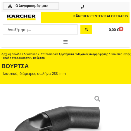
Μετάβαση
Ο λογαριασμός μου
210 4617070
στο
περιεχόμενο
KÄRCHER CENTER KALOTERAKIS
Search
0
0,00
€
Cart
...
ONLINE SHOP
Αρχική σελίδα
/
Αξεσουάρ
/
Professional Εξαρτήματα
/
Μηχανές αναρρόφησης
/
Σκούπες υγρής
- ξηρής αναρρόφησης
/ Βούρτσα
ΒΟΎΡΤΣΑ
HOME & GARDEN
Πλαστικό, διάμετρος σωλήνα 200 mm
PROFESSIONAL
ΑΞΕΣΟΥΑΡ
ΚΑΘΑΡΙΣΤΙΚΑ
ΥΠΗΡΕΣΙΕΣ-ΝΕΑ-ΛΥΣΕΙΣ