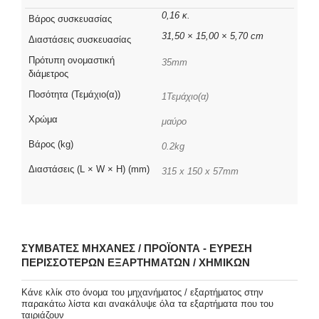
0,16 κ.
Βάρος συσκευασίας
31,50 × 15,00 × 5,70 cm
Διαστάσεις συσκευασίας
Πρότυπη ονομαστική
35mm
διάμετρος
Ποσότητα (Τεμάχιο(α))
1Τεμάχιο(α)
Χρώμα
μαύρο
Βάρος (kg)
0.2kg
Διαστάσεις (L × W × H) (mm)
315 x 150 x 57mm
ΣΥΜΒΑΤΈΣ ΜΗΧΑΝΈΣ / ΠΡΟΪΌΝΤΑ - ΕΎΡΕΣΗ
ΠΕΡΙΣΣΌΤΕΡΩΝ ΕΞΑΡΤΗΜΆΤΩΝ / ΧΗΜΙΚΏΝ
Κάνε κλίκ στο όνομα του μηχανήματος / εξαρτήματος στην
παρακάτω λίστα και ανακάλυψε όλα τα εξαρτήματα που του
ταιριάζουν