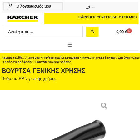
Μετάβαση
Ο λογαριασμός μου
210 4617070
στο
περιεχόμενο
KÄRCHER CENTER KALOTERAKIS
Search
0
0,00
€
Cart
...
ONLINE SHOP
Αρχική σελίδα
/
Αξεσουάρ
/
Professional Εξαρτήματα
/
Μηχανές αναρρόφησης
/
Σκούπες υγρής
- ξηρής αναρρόφησης
/ Βούρτσα γενικής χρήσης
ΒΟΎΡΤΣΑ ΓΕΝΙΚΉΣ ΧΡΉΣΗΣ
HOME & GARDEN
Βούρτσα PPN γενικής χρήσης
PROFESSIONAL
ΑΞΕΣΟΥΑΡ
ΚΑΘΑΡΙΣΤΙΚΑ
ΥΠΗΡΕΣΙΕΣ-ΝΕΑ-ΛΥΣΕΙΣ