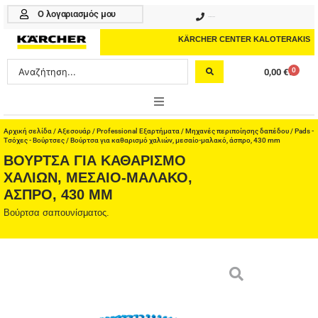
Μετάβαση
Ο λογαριασμός μου
210 4617070
στο
περιεχόμενο
KÄRCHER CENTER KALOTERAKIS
Search
0
0,00
€
Cart
...
ONLINE SHOP
Αρχική σελίδα
/
Αξεσουάρ
/
Professional Εξαρτήματα
/
Μηχανές περιποίησης δαπέδου
/
Pads -
Τσόχες - Βούρτσες
/ Βούρτσα για καθαρισμό χαλιών, μεσαίο-μαλακό, άσπρο, 430 mm
ΒΟΎΡΤΣΑ ΓΙΑ ΚΑΘΑΡΙΣΜΌ
HOME & GARDEN
ΧΑΛΙΏΝ, ΜΕΣΑΊΟ-ΜΑΛΑΚΌ,
ΆΣΠΡΟ, 430 MM
PROFESSIONAL
Βούρτσα σαπουνίσματος.
ΑΞΕΣΟΥΑΡ
ΚΑΘΑΡΙΣΤΙΚΑ
ΥΠΗΡΕΣΙΕΣ-ΝΕΑ-ΛΥΣΕΙΣ