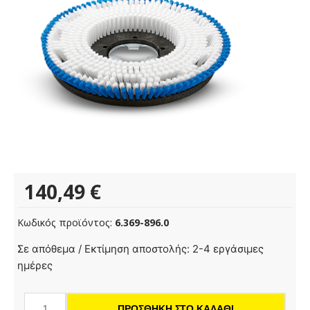
140,49
€
Κωδικός προϊόντος:
6.369-896.0
Βούρτσα
Σε απόθεμα / Εκτίμηση αποστολής: 2-4 εργάσιμες
για
ημέρες
καθαρισμό
χαλιών,
ΠΡΟΣΘΉΚΗ ΣΤΟ ΚΑΛΆΘΙ