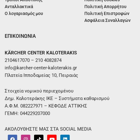
Ανταλλακτικά
Πολιτική Απορρήτου
Ο λογαριασμός μου
Πολιτική Επιστροφών
Ασφάλεια Συναλλαγών
ΕΠΙΚΟΙΝΩΝΙΑ
KÄRCHER CENTER KALOTERAKIS
2104617070 – 210 4082874
info@karcher-center-kaloterakis.gr
Πλατεία Ιπποδαμείας 10, Πειραιάς
Στοιχεία νομικού περιεχομένου
Δημ. Καλοτεράκης ΙΚΕ – Συστήματα καθαρισμού
Α.Φ.Μ. 082227971 – ΚΕΦΟΔΕ ΑΤΤΙΚΗΣ
ΓΕΜΗ: 044229207000
ΑΚΟΛΟΥΘΗΣΤΕ ΜΑΣ ΣΤΑ SOCIAL MEDIA
F
I
T
Y
L