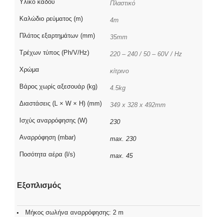
Υλικό κάδου
Πλαστικό
Καλώδιο ρεύματος (m)
4m
Πλάτος εξαρτημάτων (mm)
35mm
Τρέχων τύπος (Ph/V/Hz)
220 – 240 / 50 – 60V / Hz
Χρώμα
κίτρινο
Βάρος χωρίς αξεσουάρ (kg)
4.5kg
Διαστάσεις (L × W × H) (mm)
349 x 328 x 492mm
Ισχύς αναρρόφησης (W)
230
Αναρρόφηση (mbar)
max. 230
Ποσότητα αέρα (l/s)
max. 45
Εξοπλισμός
Μήκος σωλήνα αναρρόφησης: 2 m