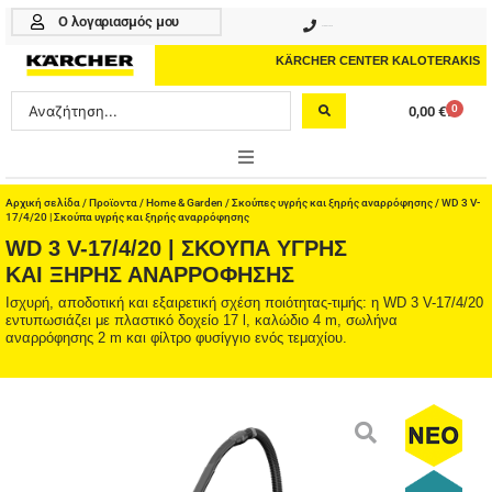
Μετάβαση
Ο λογαριασμός μου
210 4617070
στο
περιεχόμενο
KÄRCHER CENTER KALOTERAKIS
Search
0
0,00
€
Cart
...
ONLINE SHOP
Αρχική σελίδα
/
Προϊοντα
/
Home & Garden
/
Σκούπες υγρής και ξηρής αναρρόφησης
/ WD 3 V-
17/4/20 | Σκούπα υγρής και ξηρής αναρρόφησης
WD 3 V-17/4/20 | ΣΚΟΎΠΑ ΥΓΡΉΣ
HOME & GARDEN
ΚΑΙ ΞΗΡΉΣ ΑΝΑΡΡΌΦΗΣΗΣ
PROFESSIONAL
Ισχυρή, αποδοτική και εξαιρετική σχέση ποιότητας-τιμής: η WD 3 V-17/4/20
εντυπωσιάζει με πλαστικό δοχείο 17 l, καλώδιο 4 m, σωλήνα
αναρρόφησης 2 m και φίλτρο φυσίγγιο ενός τεμαχίου.
ΑΞΕΣΟΥΑΡ
ΚΑΘΑΡΙΣΤΙΚΑ
ΥΠΗΡΕΣΙΕΣ-ΝΕΑ-ΛΥΣΕΙΣ