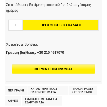
WD
Σε απόθεμα / Εκτίμηση αποστολής: 2-4 εργάσιμες
3
ημέρες
V-
17/4/20
ΠΡΟΣΘΉΚΗ ΣΤΟ ΚΑΛΆΘΙ
|
Σκούπα
υγρής
και
Χρειάζεστε βοήθεια;
ξηρής
Γραμμή βοήθειας: +30 210 4617070
αναρρόφησης
ποσότητα
ΦΟΡΜΑ ΕΠΙΚΟΙΝΩΝΙΑΣ
ΧΑΡΑΚΤΗΡΙΣΤΙΚΑ &
ΠΡΟΔΙΑΓΡΑΦΕΣ
ΠΕΡΙΓΡΑΦΗ
ΠΛΕΟΝΕΚΤΗΜΑΤΑ
& EΞΟΠΛΙΣΜΟΣ
ΣΥΜΒΑΤΕΣ ΜΗΧΑΝΕΣ &
ΛΗΨΕΙΣ
ΕΞΑΡΤΗΜΑΤΑ