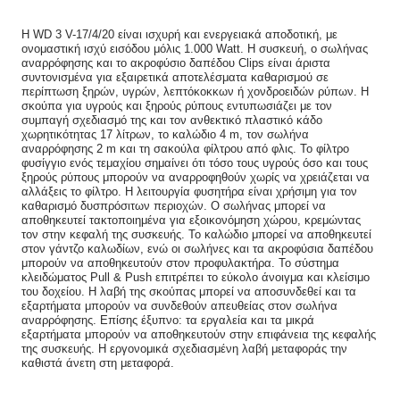
Η WD 3 V-17/4/20 είναι ισχυρή και ενεργειακά αποδοτική, με
ονομαστική ισχύ εισόδου μόλις 1.000 Watt. Η συσκευή, ο σωλήνας
αναρρόφησης και το ακροφύσιο δαπέδου Clips είναι άριστα
συντονισμένα για εξαιρετικά αποτελέσματα καθαρισμού σε
περίπτωση ξηρών, υγρών, λεπτόκοκκων ή χονδροειδών ρύπων. Η
σκούπα για υγρούς και ξηρούς ρύπους εντυπωσιάζει με τον
συμπαγή σχεδιασμό της και τον ανθεκτικό πλαστικό κάδο
χωρητικότητας 17 λίτρων, το καλώδιο 4 m, τον σωλήνα
αναρρόφησης 2 m και τη σακούλα φίλτρου από φλις. Το φίλτρο
φυσίγγιο ενός τεμαχίου σημαίνει ότι τόσο τους υγρούς όσο και τους
ξηρούς ρύπους μπορούν να αναρροφηθούν χωρίς να χρειάζεται να
αλλάξεις το φίλτρο. Η λειτουργία φυσητήρα είναι χρήσιμη για τον
καθαρισμό δυσπρόσιτων περιοχών. Ο σωλήνας μπορεί να
αποθηκευτεί τακτοποιημένα για εξοικονόμηση χώρου, κρεμώντας
τον στην κεφαλή της συσκευής. Το καλώδιο μπορεί να αποθηκευτεί
στον γάντζο καλωδίων, ενώ οι σωλήνες και τα ακροφύσια δαπέδου
μπορούν να αποθηκευτούν στον προφυλακτήρα. Το σύστημα
κλειδώματος Pull & Push επιτρέπει το εύκολο άνοιγμα και κλείσιμο
του δοχείου. Η λαβή της σκούπας μπορεί να αποσυνδεθεί και τα
εξαρτήματα μπορούν να συνδεθούν απευθείας στον σωλήνα
αναρρόφησης. Επίσης έξυπνο: τα εργαλεία και τα μικρά
εξαρτήματα μπορούν να αποθηκευτούν στην επιφάνεια της κεφαλής
της συσκευής. Η εργονομικά σχεδιασμένη λαβή μεταφοράς την
καθιστά άνετη στη μεταφορά.