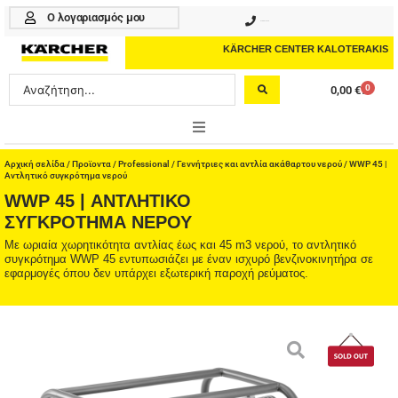
Μετάβαση
Ο λογαριασμός μου
210 4617070
στο
περιεχόμενο
KÄRCHER CENTER KALOTERAKIS
Search
0
0,00
€
Cart
...
ONLINE SHOP
Αρχική σελίδα
/
Προϊοντα
/
Professional
/
Γεννήτριες και αντλία ακάθαρτου νερού
/ WWP 45 |
Αντλητικό συγκρότημα νερού
WWP 45 | ΑΝΤΛΗΤΙΚΌ
HOME & GARDEN
ΣΥΓΚΡΌΤΗΜΑ ΝΕΡΟΎ
PROFESSIONAL
Με ωριαία χωρητικότητα αντλίας έως και 45 m3 νερού, το αντλητικό
συγκρότημα WWP 45 εντυπωσιάζει με έναν ισχυρό βενζινοκινητήρα σε
εφαρμογές όπου δεν υπάρχει εξωτερική παροχή ρεύματος.
ΑΞΕΣΟΥΑΡ
ΚΑΘΑΡΙΣΤΙΚΑ
ΥΠΗΡΕΣΙΕΣ-ΝΕΑ-ΛΥΣΕΙΣ