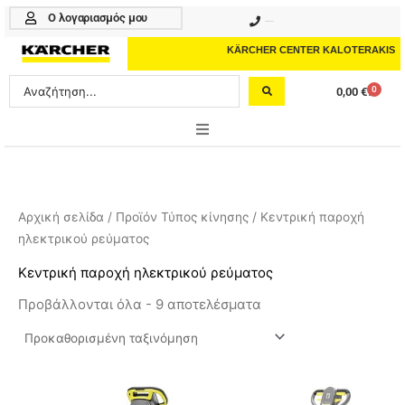
Μετάβαση
Ο λογαριασμός μου
210 4617070
στο
περιεχόμενο
KÄRCHER CENTER KALOTERAKIS
Search
0
0,00
€
Cart
...
ONLINE SHOP
HOME & GARDEN
Αρχική σελίδα
/ Προϊόν Τύπος κίνησης / Κεντρική παροχή
ηλεκτρικού ρεύματος
PROFESSIONAL
Κεντρική παροχή ηλεκτρικού ρεύματος
ΑΞΕΣΟΥΑΡ
Προβάλλονται όλα - 9 αποτελέσματα
ΚΑΘΑΡΙΣΤΙΚΑ
ΥΠΗΡΕΣΙΕΣ-ΝΕΑ-ΛΥΣΕΙΣ