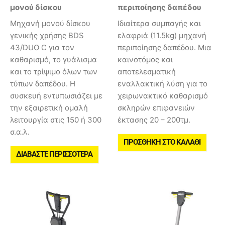
μονού δίσκου
περιποίησης δαπέδου
Μηχανή μονού δίσκου
Ιδιαίτερα συμπαγής και
γενικής χρήσης BDS
ελαφριά (11.5kg) μηχανή
43/DUO C για τον
περιποίησης δαπέδου. Μια
καθαρισμό, το γυάλισμα
καινοτόμος και
και το τρίψιμο όλων των
αποτελεσματική
τύπων δαπέδου. Η
εναλλακτική λύση για το
συσκευή εντυπωσιάζει με
χειρωνακτικό καθαρισμό
την εξαιρετική ομαλή
σκληρών επιφανειών
λειτουργία στις 150 ή 300
έκτασης 20 – 200τμ.
σ.α.λ.
ΠΡΟΣΘΉΚΗ ΣΤΟ ΚΑΛΆΘΙ
ΔΙΑΒΆΣΤΕ ΠΕΡΙΣΣΌΤΕΡΑ