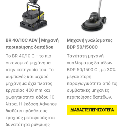
BR 40/10C ADV | Μηχανή
Μηχανή γυαλίσματος
περιποίησης δαπέδου
BDP 50/1500C
Το BR 40/10 C – το πιο
Ταχύτατη μηχανή
οικονομικό μηχάνημα
γυαλίσματος δαπέδων
στην κατηγορία του. Το
BDP 50/1500 C , με 30%
συμπαγές και ισχυρό
μεγαλύτερη
μηχάνημα έχει πλάτος
παραγωγικότητα από τις
εργασίας 400 mm και
συμβατικές μηχανές
χωρητικότητα κάδου 10
περιποίησης δαπέδων.
λίτρα. Η έκδοση Advance
ΔΙΑΒΆΣΤΕ ΠΕΡΙΣΣΌΤΕΡΑ
διαθέτει πρόσθετους
τροχούς μεταφοράς και
δυνατότητα ρύθμισης