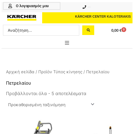
Μετάβαση
Ο λογαριασμός μου
210 4617070
στο
περιεχόμενο
KÄRCHER CENTER KALOTERAKIS
Search
0
0,00
€
Cart
...
ONLINE SHOP
HOME & GARDEN
Αρχική σελίδα
/ Προϊόν Τύπος κίνησης / Πετρελαίου
PROFESSIONAL
Πετρελαίου
Προβάλλονται όλα - 5 αποτελέσματα
ΑΞΕΣΟΥΑΡ
ΚΑΘΑΡΙΣΤΙΚΑ
ΥΠΗΡΕΣΙΕΣ-ΝΕΑ-ΛΥΣΕΙΣ