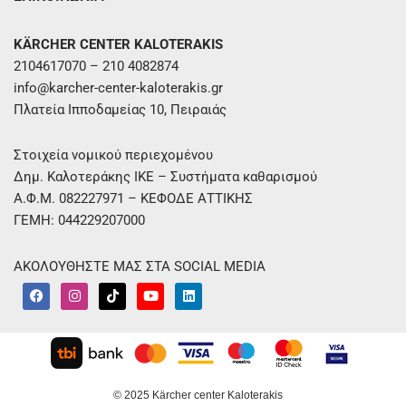
KÄRCHER CENTER KALOTERAKIS
2104617070 – 210 4082874
info@karcher-center-kaloterakis.gr
Πλατεία Ιπποδαμείας 10, Πειραιάς
Στοιχεία νομικού περιεχομένου
Δημ. Καλοτεράκης ΙΚΕ – Συστήματα καθαρισμού
Α.Φ.Μ. 082227971 – ΚΕΦΟΔΕ ΑΤΤΙΚΗΣ
ΓΕΜΗ: 044229207000
ΑΚΟΛΟΥΘΗΣΤΕ ΜΑΣ ΣΤΑ SOCIAL MEDIA
F
I
T
Y
L
a
n
i
o
i
c
s
k
u
n
e
t
t
t
k
b
a
o
u
e
o
g
k
b
d
o
r
e
i
k
a
n
m
© 2025 Kärcher center Kaloterakis