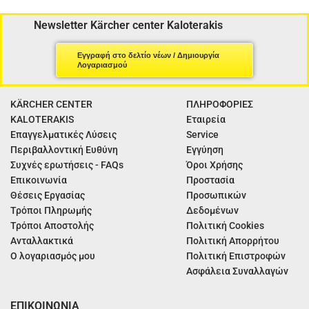
Newsletter Kärcher center Kaloterakis
Εγγραφή στο δελτίο νέων / Δημιουργία
Λογαριασμού
KÄRCHER CENTER
ΠΛΗΡΟΦΟΡΙΕΣ
KALOTERAKIS
Εταιρεία
Επαγγελματικές Λύσεις
Service
Περιβαλλοντική Ευθύνη
Εγγύηση
Συχνές ερωτήσεις - FAQs
Όροι Χρήσης
Επικοινωνία
Προστασία
Θέσεις Εργασίας
Προσωπικών
Τρόποι Πληρωμής
Δεδομένων
Τρόποι Αποστολής
Πολιτική Cookies
Ανταλλακτικά
Πολιτική Απορρήτου
Ο λογαριασμός μου
Πολιτική Επιστροφών
Ασφάλεια Συναλλαγών
ΕΠΙΚΟΙΝΩΝΙΑ