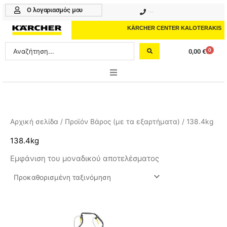
Μετάβαση
Ο λογαριασμός μου
210 4617070
στο
περιεχόμενο
KÄRCHER CENTER KALOTERAKIS
Search
0
0,00
€
Cart
...
ONLINE SHOP
HOME & GARDEN
Αρχική σελίδα
/ Προϊόν Βάρος (με τα εξαρτήματα) / 138.4kg
PROFESSIONAL
138.4kg
Εμφάνιση του μοναδικού αποτελέσματος
ΑΞΕΣΟΥΑΡ
ΚΑΘΑΡΙΣΤΙΚΑ
ΥΠΗΡΕΣΙΕΣ-ΝΕΑ-ΛΥΣΕΙΣ