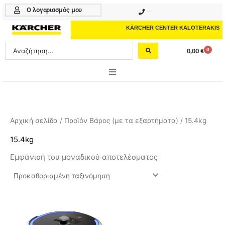
Μετάβαση
Ο λογαριασμός μου
210 4617070
στο
περιεχόμενο
KÄRCHER CENTER KALOTERAKIS
Search
0
0,00
€
Cart
...
ONLINE SHOP
HOME & GARDEN
Αρχική σελίδα
/ Προϊόν Βάρος (με τα εξαρτήματα) / 15.4kg
PROFESSIONAL
15.4kg
Εμφάνιση του μοναδικού αποτελέσματος
ΑΞΕΣΟΥΑΡ
ΚΑΘΑΡΙΣΤΙΚΑ
ΥΠΗΡΕΣΙΕΣ-ΝΕΑ-ΛΥΣΕΙΣ