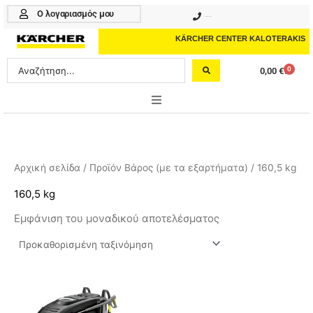
Μετάβαση
Ο λογαριασμός μου
210 4617070
στο
περιεχόμενο
KÄRCHER CENTER KALOTERAKIS
Search
0
0,00
€
Cart
...
ONLINE SHOP
HOME & GARDEN
Αρχική σελίδα
/ Προϊόν Βάρος (με τα εξαρτήματα) / 160,5 kg
PROFESSIONAL
160,5 kg
Εμφάνιση του μοναδικού αποτελέσματος
ΑΞΕΣΟΥΑΡ
ΚΑΘΑΡΙΣΤΙΚΑ
ΥΠΗΡΕΣΙΕΣ-ΝΕΑ-ΛΥΣΕΙΣ