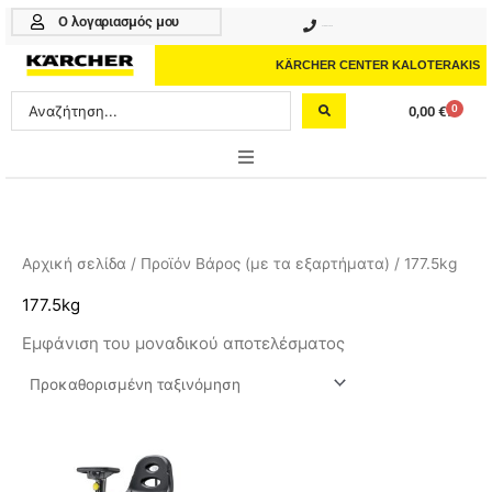
Μετάβαση
Ο λογαριασμός μου
210 4617070
στο
περιεχόμενο
KÄRCHER CENTER KALOTERAKIS
Search
0
0,00
€
Cart
...
ONLINE SHOP
HOME & GARDEN
Αρχική σελίδα
/ Προϊόν Βάρος (με τα εξαρτήματα) / 177.5kg
PROFESSIONAL
177.5kg
Εμφάνιση του μοναδικού αποτελέσματος
ΑΞΕΣΟΥΑΡ
ΚΑΘΑΡΙΣΤΙΚΑ
ΥΠΗΡΕΣΙΕΣ-ΝΕΑ-ΛΥΣΕΙΣ