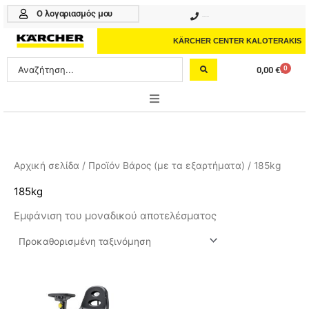
Μετάβαση
Ο λογαριασμός μου
210 4617070
στο
περιεχόμενο
KÄRCHER CENTER KALOTERAKIS
Search
0
0,00
€
Cart
...
ONLINE SHOP
HOME & GARDEN
Αρχική σελίδα
/ Προϊόν Βάρος (με τα εξαρτήματα) / 185kg
PROFESSIONAL
185kg
Εμφάνιση του μοναδικού αποτελέσματος
ΑΞΕΣΟΥΑΡ
ΚΑΘΑΡΙΣΤΙΚΑ
ΥΠΗΡΕΣΙΕΣ-ΝΕΑ-ΛΥΣΕΙΣ