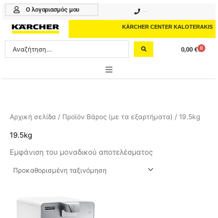
Μετάβαση
Ο λογαριασμός μου
210 4617070
στο
περιεχόμενο
KÄRCHER CENTER KALOTERAKIS
Search
0
0,00
€
Cart
...
ONLINE SHOP
HOME & GARDEN
Αρχική σελίδα
/ Προϊόν Βάρος (με τα εξαρτήματα) / 19.5kg
PROFESSIONAL
19.5kg
Εμφάνιση του μοναδικού αποτελέσματος
ΑΞΕΣΟΥΑΡ
ΚΑΘΑΡΙΣΤΙΚΑ
ΥΠΗΡΕΣΙΕΣ-ΝΕΑ-ΛΥΣΕΙΣ