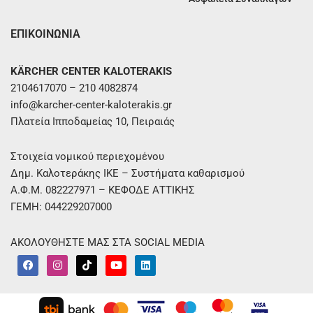
ΕΠΙΚΟΙΝΩΝΙΑ
KÄRCHER CENTER KALOTERAKIS
2104617070 – 210 4082874
info@karcher-center-kaloterakis.gr
Πλατεία Ιπποδαμείας 10, Πειραιάς
Στοιχεία νομικού περιεχομένου
Δημ. Καλοτεράκης ΙΚΕ – Συστήματα καθαρισμού
Α.Φ.Μ. 082227971 – ΚΕΦΟΔΕ ΑΤΤΙΚΗΣ
ΓΕΜΗ: 044229207000
ΑΚΟΛΟΥΘΗΣΤΕ ΜΑΣ ΣΤΑ SOCIAL MEDIA
F
I
T
Y
L
a
n
i
o
i
c
s
k
u
n
e
t
t
t
k
b
a
o
u
e
o
g
k
b
d