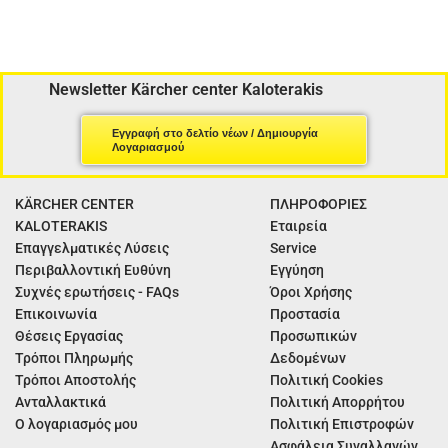
Newsletter Kärcher center Kaloterakis
Εγγραφή στο δελτίο νέων / Δημιουργία
Λογαριασμού
KÄRCHER CENTER
ΠΛΗΡΟΦΟΡΙΕΣ
KALOTERAKIS
Εταιρεία
Επαγγελματικές Λύσεις
Service
Περιβαλλοντική Ευθύνη
Εγγύηση
Συχνές ερωτήσεις - FAQs
Όροι Χρήσης
Επικοινωνία
Προστασία
Θέσεις Εργασίας
Προσωπικών
Τρόποι Πληρωμής
Δεδομένων
Τρόποι Αποστολής
Πολιτική Cookies
Ανταλλακτικά
Πολιτική Απορρήτου
Ο λογαριασμός μου
Πολιτική Επιστροφών
Ασφάλεια Συναλλαγών