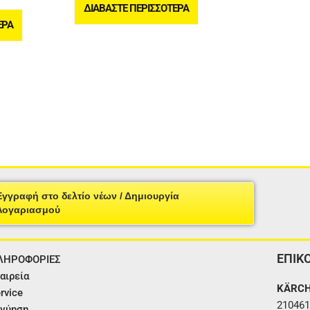
ΔΙΑΒΆΣΤΕ ΠΕΡΙΣΣΌΤΕΡΑ
ΕΡΑ
Εγγραφή στο δελτίο νέων / Δημιουργία
Λογαριασμού
ΕΠΙΚ
ΛΗΡΟΦΟΡΙΕΣ
αιρεία
KÄRCH
rvice
210461
γύηση